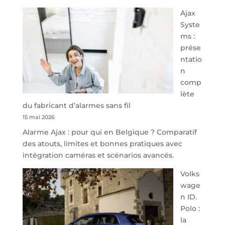
À
Ajax
40
Syste
minutes
ms :
de
prése
Namur,
ntatio
Steveny
n
Park
comp
redessine
lète
l’offre
du fabricant d’alarmes sans fil
de
15 mai 2026
parking
Alarme Ajax : pour qui en Belgique ? Comparatif
sécurisé
des atouts, limites et bonnes pratiques avec
à
intégration caméras et scénarios avancés.
l’aéroport
de
Volks
Charleroi
wage
n ID.
Polo :
la