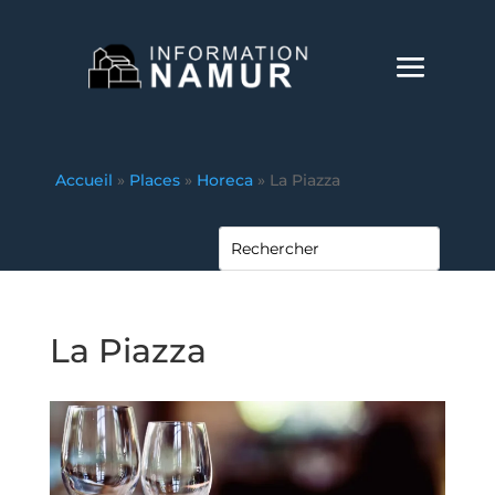
Accueil
»
Places
»
Horeca
»
La Piazza
La Piazza