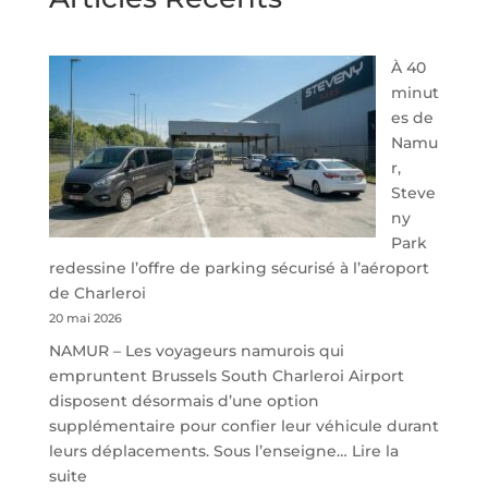
À 40
minut
es de
Namu
r,
Steve
ny
Park
redessine l’offre de parking sécurisé à l’aéroport
de Charleroi
20 mai 2026
NAMUR – Les voyageurs namurois qui
empruntent Brussels South Charleroi Airport
disposent désormais d’une option
supplémentaire pour confier leur véhicule durant
leurs déplacements. Sous l’enseigne…
Lire la
:
suite