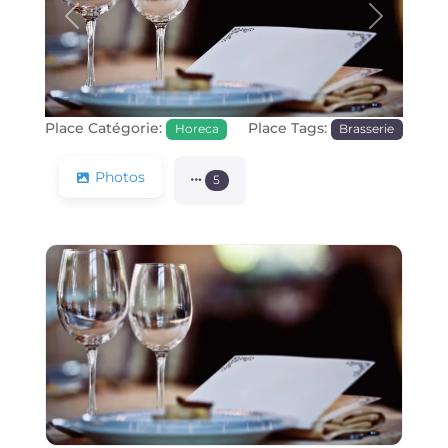
Précédente
Prochain
Place Catégorie:
Place Tags:
Horeca
Brasserie
Photos
5