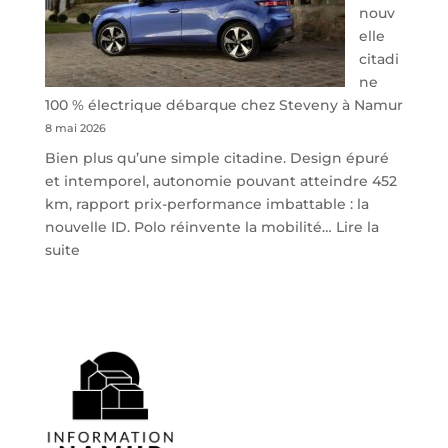
nouv
elle
citadi
ne
100 % électrique débarque chez Steveny à Namur
8 mai 2026
Bien plus qu’une simple citadine. Design épuré
et intemporel, autonomie pouvant atteindre 452
km, rapport prix-performance imbattable : la
nouvelle ID. Polo réinvente la mobilité…
Lire la
:
suite
Volkswagen
ID.
Polo
:
la
nouvelle
citadine
100