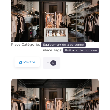
Précédente
Prochain
Place Catégorie:
Equipement de la personne
Place Tags:
Prêt à porter homme
Photos
5