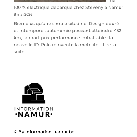
ne
100 % électrique débarque chez Steveny à Namur
8 mai 2026
Bien plus qu’une simple citadine. Design épuré
et intemporel, autonomie pouvant atteindre 452
km, rapport prix-performance imbattable : la
nouvelle ID. Polo réinvente la mobilité…
Lire la
:
suite
Volkswagen
ID.
Polo
:
la
nouvelle
citadine
100
%
électrique
débarque
© By
Information-namur.be
chez