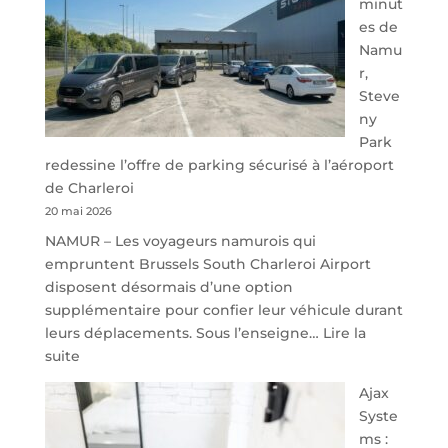
minut
es de
Namu
r,
Steve
ny
Park
redessine l’offre de parking sécurisé à l’aéroport
de Charleroi
20 mai 2026
NAMUR – Les voyageurs namurois qui
empruntent Brussels South Charleroi Airport
disposent désormais d’une option
supplémentaire pour confier leur véhicule durant
leurs déplacements. Sous l’enseigne…
Lire la
:
suite
À
Ajax
40
Syste
minutes
ms :
de