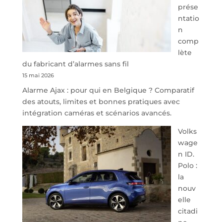
prése
Namur,
ntatio
Steveny
n
Park
comp
redessine
lète
l’offre
du fabricant d’alarmes sans fil
de
15 mai 2026
parking
Alarme Ajax : pour qui en Belgique ? Comparatif
sécurisé
des atouts, limites et bonnes pratiques avec
à
intégration caméras et scénarios avancés.
l’aéroport
de
Volks
Charleroi
wage
n ID.
Polo :
la
nouv
elle
citadi