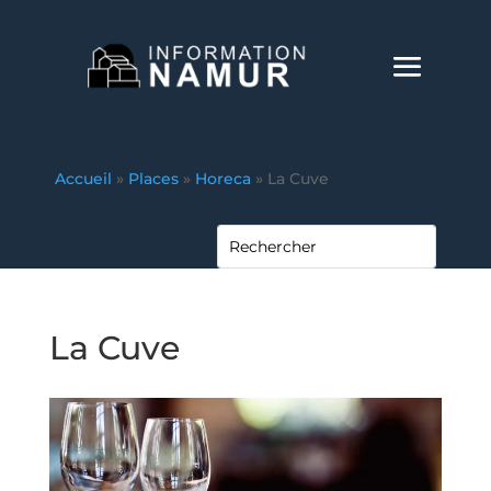
Accueil
»
Places
»
Horeca
»
La Cuve
La Cuve