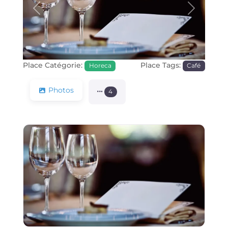
Précédente
Prochain
Place Catégorie:
Place Tags:
Horeca
Café
Photos
4