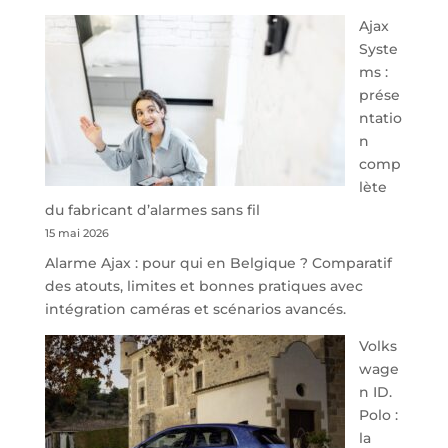
À
Ajax
40
Syste
minutes
ms :
de
prése
Namur,
ntatio
Steveny
n
Park
comp
redessine
lète
l’offre
du fabricant d’alarmes sans fil
de
15 mai 2026
parking
Alarme Ajax : pour qui en Belgique ? Comparatif
sécurisé
des atouts, limites et bonnes pratiques avec
à
intégration caméras et scénarios avancés.
l’aéroport
de
Volks
Charleroi
wage
n ID.
Polo :
la