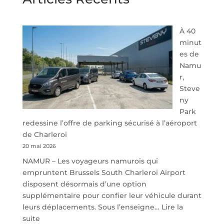
À 40
minut
es de
Namu
r,
Steve
ny
Park
redessine l’offre de parking sécurisé à l’aéroport
de Charleroi
20 mai 2026
NAMUR – Les voyageurs namurois qui
empruntent Brussels South Charleroi Airport
disposent désormais d’une option
supplémentaire pour confier leur véhicule durant
leurs déplacements. Sous l’enseigne…
Lire la
:
suite