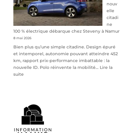
nouv
elle
citadi
ne
100 % électrique débarque chez Steveny à Namur
8 mai 2026
Bien plus qu’une simple citadine. Design épuré
et intemporel, autonomie pouvant atteindre 452
km, rapport prix-performance imbattable : la
nouvelle ID. Polo réinvente la mobilité…
Lire la
:
suite
Volkswagen
ID.
Polo
:
la
nouvelle
citadine
100