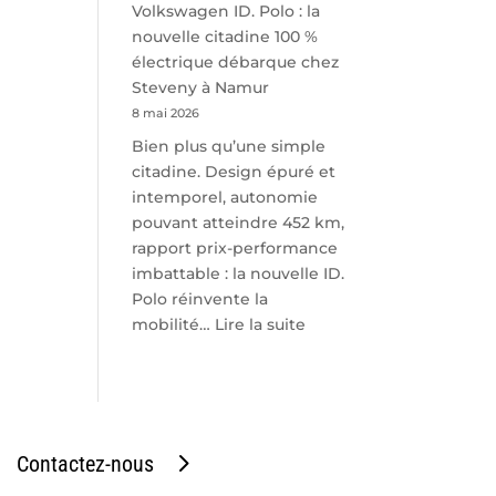
Volkswagen ID. Polo : la
nouvelle citadine 100 %
électrique débarque chez
Steveny à Namur
8 mai 2026
Bien plus qu’une simple
citadine. Design épuré et
intemporel, autonomie
pouvant atteindre 452 km,
rapport prix-performance
imbattable : la nouvelle ID.
Polo réinvente la
:
mobilité…
Lire la suite
Volkswagen
ID.
Polo
:
la
Contactez-nous
nouvelle