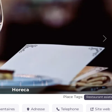
Pro
Horeca
Place Tags:
Restaurant asiat
ntaires
Adresse
Telephone
Site web