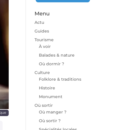
Menu
Actu
Guides
Tourisme
À voir
chaine
Balades & nature
Où dormir ?
Culture
Folklore & traditions
Histoire
Monument
Où sortir
Où manger ?
ique
Où sortir ?
Spécialités locales