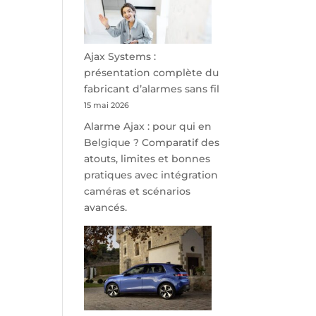
minutes
de
Namur,
Steveny
Ajax Systems :
Park
présentation complète du
redessine
fabricant d’alarmes sans fil
l’offre
15 mai 2026
de
Alarme Ajax : pour qui en
parking
Belgique ? Comparatif des
sécurisé
atouts, limites et bonnes
à
pratiques avec intégration
l’aéroport
caméras et scénarios
de
avancés.
Charleroi