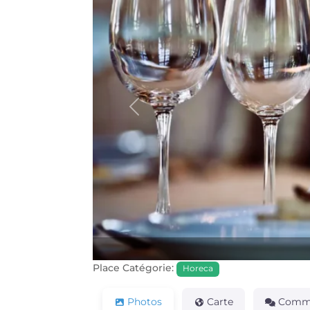
Précédente
Place Catégorie:
Horeca
Photos
Carte
Comme