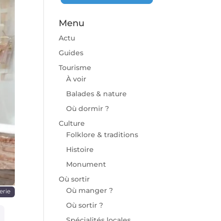
Menu
Actu
Guides
Tourisme
À voir
chaine
Balades & nature
Où dormir ?
Culture
Folklore & traditions
Histoire
Monument
Où sortir
Où manger ?
erie
Où sortir ?
Spécialités locales