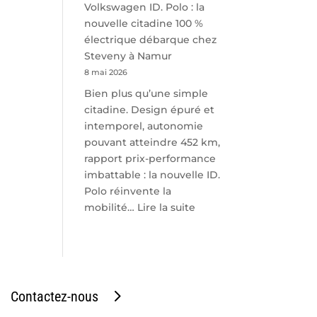
Volkswagen ID. Polo : la
nouvelle citadine 100 %
électrique débarque chez
Steveny à Namur
8 mai 2026
Bien plus qu’une simple
citadine. Design épuré et
intemporel, autonomie
pouvant atteindre 452 km,
rapport prix-performance
imbattable : la nouvelle ID.
Polo réinvente la
:
mobilité…
Lire la suite
Volkswagen
ID.
Polo
:
la
Contactez-nous
nouvelle