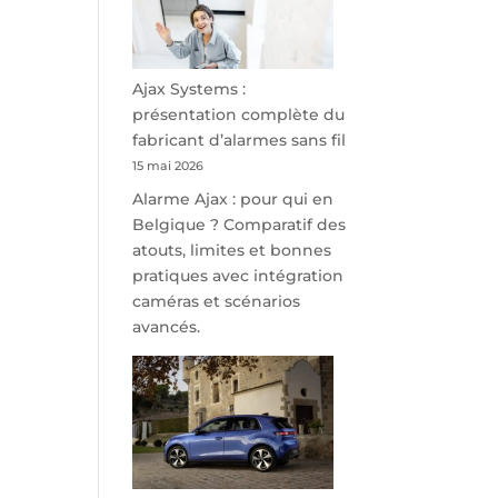
minutes
de
Namur,
Steveny
Ajax Systems :
Park
présentation complète du
redessine
fabricant d’alarmes sans fil
l’offre
15 mai 2026
de
Alarme Ajax : pour qui en
parking
Belgique ? Comparatif des
sécurisé
atouts, limites et bonnes
à
pratiques avec intégration
l’aéroport
caméras et scénarios
de
avancés.
Charleroi