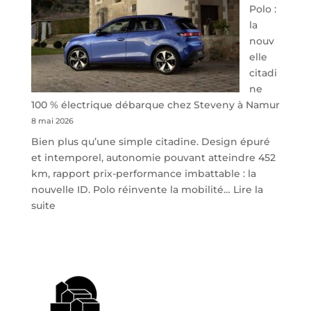
Polo :
la
nouv
elle
citadi
ne
100 % électrique débarque chez Steveny à Namur
8 mai 2026
Bien plus qu’une simple citadine. Design épuré
et intemporel, autonomie pouvant atteindre 452
km, rapport prix-performance imbattable : la
nouvelle ID. Polo réinvente la mobilité…
Lire la
:
suite
Volkswagen
ID.
Polo
:
la
nouvelle