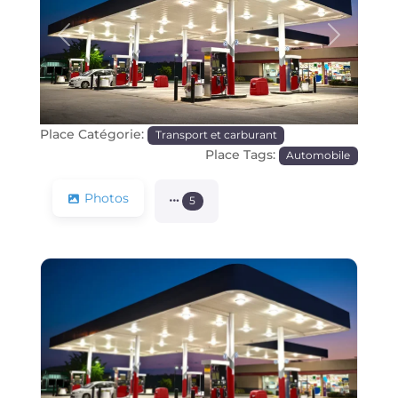
Précédente
Prochain
Place Catégorie:
Transport et carburant
Place Tags:
Automobile
Photos
5