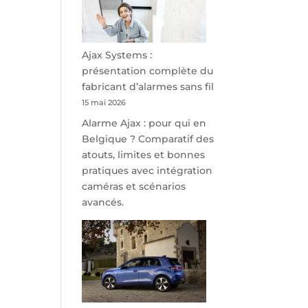
minutes
de
Namur,
Steveny
Ajax Systems :
Park
présentation complète du
redessine
fabricant d’alarmes sans fil
l’offre
15 mai 2026
de
Alarme Ajax : pour qui en
parking
Belgique ? Comparatif des
sécurisé
atouts, limites et bonnes
à
pratiques avec intégration
l’aéroport
caméras et scénarios
de
avancés.
Charleroi