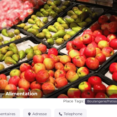
Pro
Alimentation
Place Tags:
Boulangerie/Patiss
ntaires
Adresse
Telephone