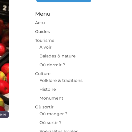
Menu
Actu
Guides
Tourisme
À voir
chaine
Balades & nature
Où dormir ?
Culture
Folklore & traditions
Histoire
Monument
Où sortir
Où manger ?
erie
Où sortir ?
Spécialités locales