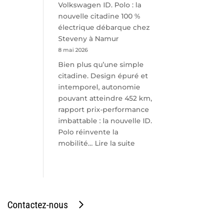
Volkswagen ID. Polo : la
nouvelle citadine 100 %
électrique débarque chez
Steveny à Namur
8 mai 2026
Bien plus qu’une simple
citadine. Design épuré et
intemporel, autonomie
pouvant atteindre 452 km,
rapport prix-performance
imbattable : la nouvelle ID.
Polo réinvente la
:
mobilité…
Lire la suite
Volkswagen
ID.
Polo
:
la
Contactez-nous
nouvelle