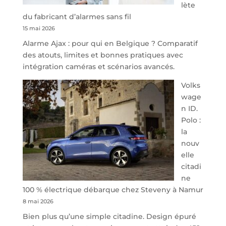
lète
l’offre
du fabricant d’alarmes sans fil
de
15 mai 2026
parking
Alarme Ajax : pour qui en Belgique ? Comparatif
sécurisé
des atouts, limites et bonnes pratiques avec
à
intégration caméras et scénarios avancés.
l’aéroport
de
Volks
Charleroi
wage
n ID.
Polo :
la
nouv
elle
citadi
ne
100 % électrique débarque chez Steveny à Namur
8 mai 2026
Bien plus qu’une simple citadine. Design épuré