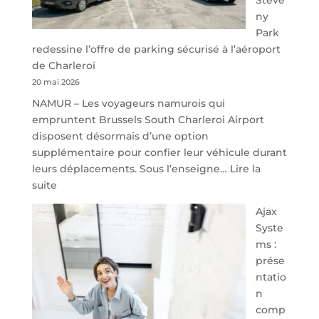
ny
Park
redessine l’offre de parking sécurisé à l’aéroport
de Charleroi
20 mai 2026
NAMUR – Les voyageurs namurois qui
empruntent Brussels South Charleroi Airport
disposent désormais d’une option
supplémentaire pour confier leur véhicule durant
leurs déplacements. Sous l’enseigne…
Lire la
:
suite
À
Ajax
40
Syste
minutes
ms :
de
prése
Namur,
ntatio
Steveny
n
Park
comp
redessine