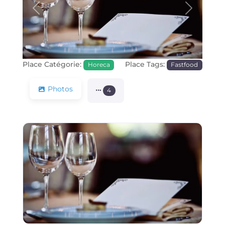
Précédente
Prochain
Place Catégorie:
Place Tags:
Horeca
Fastfood
Photos
4