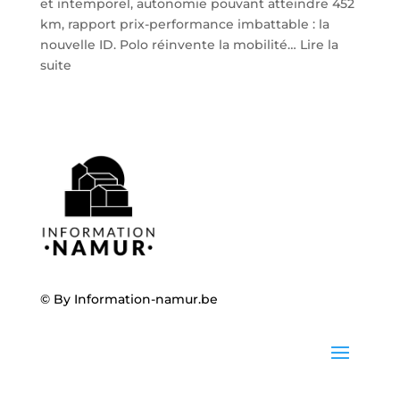
et intemporel, autonomie pouvant atteindre 452
km, rapport prix-performance imbattable : la
nouvelle ID. Polo réinvente la mobilité…
Lire la
:
suite
Volkswagen
ID.
Polo
:
la
nouvelle
citadine
100
%
électrique
débarque
© By
Information-namur.be
chez
Steveny
à
Namur