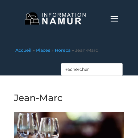
Accueil
»
Places
»
Horeca
»
Jean-Marc
Jean-Marc