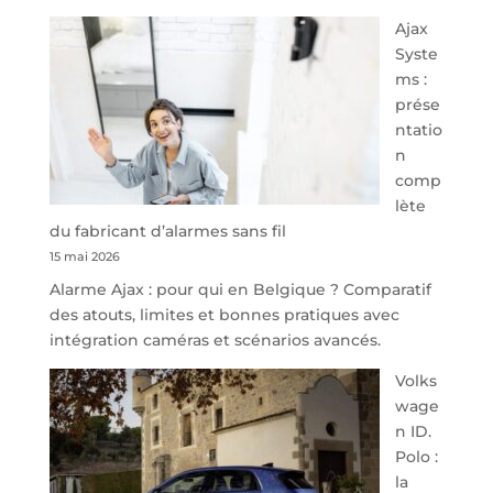
À
Ajax
40
Syste
minutes
ms :
de
prése
Namur,
ntatio
Steveny
n
Park
comp
redessine
lète
l’offre
du fabricant d’alarmes sans fil
de
15 mai 2026
parking
Alarme Ajax : pour qui en Belgique ? Comparatif
sécurisé
des atouts, limites et bonnes pratiques avec
à
intégration caméras et scénarios avancés.
l’aéroport
de
Volks
Charleroi
wage
n ID.
Polo :
la