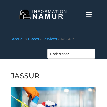
Accueil
»
Places
»
Services
»
JASSUR
JASSUR