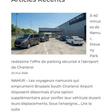
À 40
minut
es de
Namu
r,
Steve
ny
Park
redessine l’offre de parking sécurisé à l’aéroport
de Charleroi
20 mai 2026
NAMUR – Les voyageurs namurois qui
empruntent Brussels South Charleroi Airport
disposent désormais d’une option
supplémentaire pour confier leur véhicule durant
leurs déplacements. Sous l’enseigne…
Lire la
:
suite