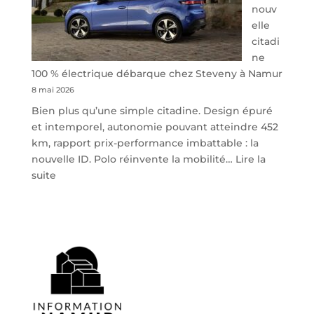
nouv
elle
citadi
ne
100 % électrique débarque chez Steveny à Namur
8 mai 2026
Bien plus qu’une simple citadine. Design épuré
et intemporel, autonomie pouvant atteindre 452
km, rapport prix-performance imbattable : la
nouvelle ID. Polo réinvente la mobilité…
Lire la
:
suite
Volkswagen
ID.
Polo
:
la
nouvelle
citadine
100