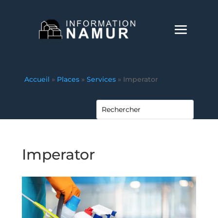
Accueil
»
Places
»
Services
»
Imperator
Imperator