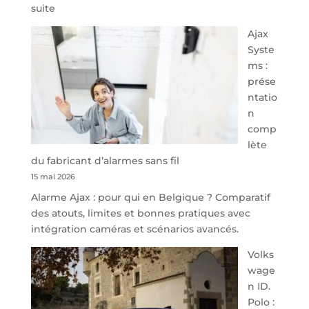
:
suite
À
Ajax
40
Syste
minutes
ms :
de
prése
Namur,
ntatio
Steveny
n
Park
comp
redessine
lète
l’offre
du fabricant d’alarmes sans fil
de
15 mai 2026
parking
Alarme Ajax : pour qui en Belgique ? Comparatif
sécurisé
des atouts, limites et bonnes pratiques avec
à
intégration caméras et scénarios avancés.
l’aéroport
de
Volks
Charleroi
wage
n ID.
Polo :