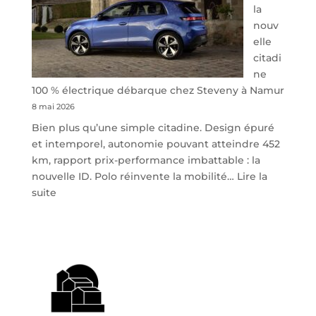
la
nouv
elle
citadi
ne
100 % électrique débarque chez Steveny à Namur
8 mai 2026
Bien plus qu’une simple citadine. Design épuré
et intemporel, autonomie pouvant atteindre 452
km, rapport prix-performance imbattable : la
nouvelle ID. Polo réinvente la mobilité…
Lire la
:
suite
Volkswagen
ID.
Polo
:
la
nouvelle
citadine