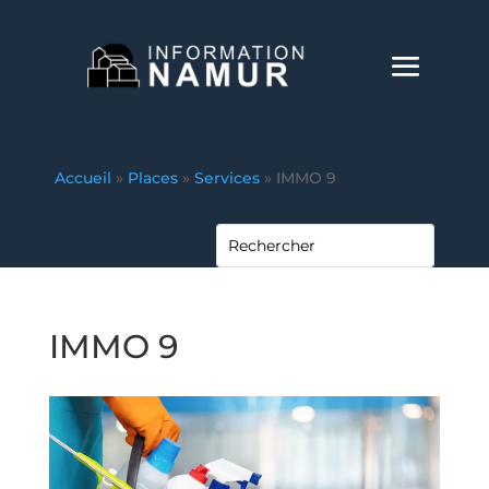
Accueil
»
Places
»
Services
»
IMMO 9
IMMO 9