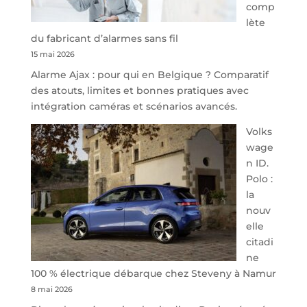
comp
redessine
lète
l’offre
du fabricant d’alarmes sans fil
de
15 mai 2026
parking
Alarme Ajax : pour qui en Belgique ? Comparatif
sécurisé
des atouts, limites et bonnes pratiques avec
à
intégration caméras et scénarios avancés.
l’aéroport
de
Volks
Charleroi
wage
n ID.
Polo :
la
nouv
elle
citadi
ne
100 % électrique débarque chez Steveny à Namur
8 mai 2026