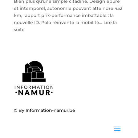
Bien plus qu’une simple citadine. Design épuré
et intemporel, autonomie pouvant atteindre 452
km, rapport prix-performance imbattable : la
nouvelle ID. Polo réinvente la mobilité…
Lire la
:
suite
Volkswagen
ID.
Polo
:
la
nouvelle
citadine
100
%
électrique
débarque
© By
Information-namur.be
chez
Steveny
à
Namur