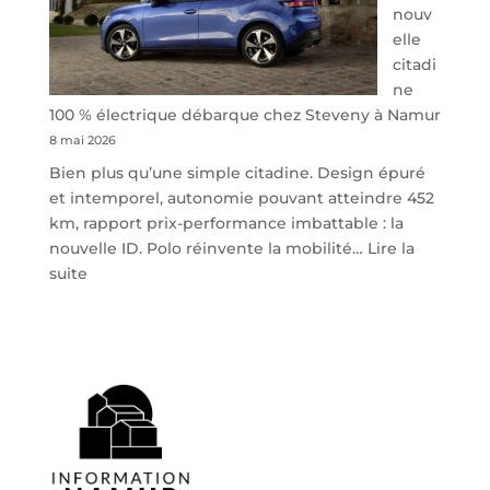
nouv
elle
citadi
ne
100 % électrique débarque chez Steveny à Namur
8 mai 2026
Bien plus qu’une simple citadine. Design épuré
et intemporel, autonomie pouvant atteindre 452
km, rapport prix-performance imbattable : la
nouvelle ID. Polo réinvente la mobilité…
Lire la
:
suite
Volkswagen
ID.
Polo
:
la
nouvelle
citadine
100