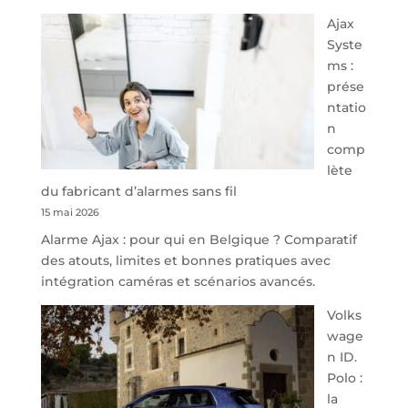
À
Ajax
40
Syste
minutes
ms :
de
prése
Namur,
ntatio
Steveny
n
Park
comp
redessine
lète
l’offre
du fabricant d’alarmes sans fil
de
15 mai 2026
parking
Alarme Ajax : pour qui en Belgique ? Comparatif
sécurisé
des atouts, limites et bonnes pratiques avec
à
intégration caméras et scénarios avancés.
l’aéroport
de
Volks
Charleroi
wage
n ID.
Polo :
la