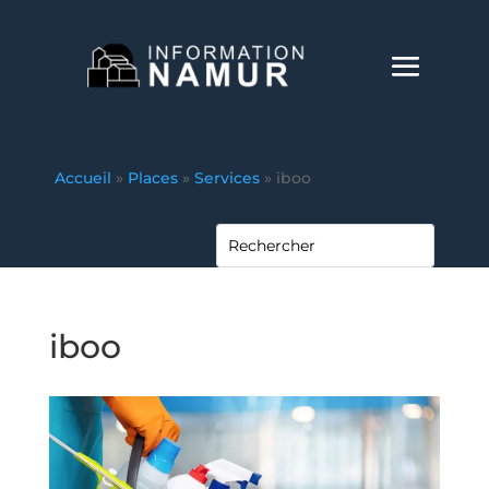
Accueil
»
Places
»
Services
»
iboo
iboo