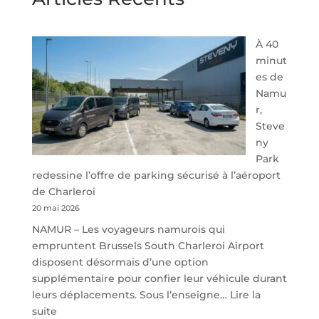
À 40
minut
es de
Namu
r,
Steve
ny
Park
redessine l’offre de parking sécurisé à l’aéroport
de Charleroi
20 mai 2026
NAMUR – Les voyageurs namurois qui
empruntent Brussels South Charleroi Airport
disposent désormais d’une option
supplémentaire pour confier leur véhicule durant
leurs déplacements. Sous l’enseigne…
Lire la
:
suite