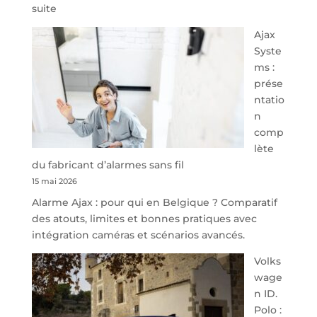
:
suite
À
Ajax
40
Syste
minutes
ms :
de
prése
Namur,
ntatio
Steveny
n
Park
comp
redessine
lète
l’offre
du fabricant d’alarmes sans fil
de
15 mai 2026
parking
Alarme Ajax : pour qui en Belgique ? Comparatif
sécurisé
des atouts, limites et bonnes pratiques avec
à
intégration caméras et scénarios avancés.
l’aéroport
de
Volks
Charleroi
wage
n ID.
Polo :