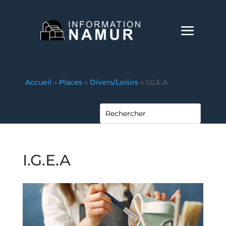
Accueil
»
Places
»
Divers/Loisirs
»
I.G.E.A
I.G.E.A