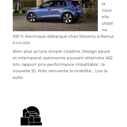
la
nouv
elle
citadi
ne
100 % électrique débarque chez Steveny à Namur
8 mai 2026
Bien plus qu’une simple citadine. Design épuré
et intemporel, autonomie pouvant atteindre 452
km, rapport prix-performance imbattable : la
nouvelle ID. Polo réinvente la mobilité…
Lire la
:
suite
Volkswagen
ID.
Polo
:
la
nouvelle
citadine