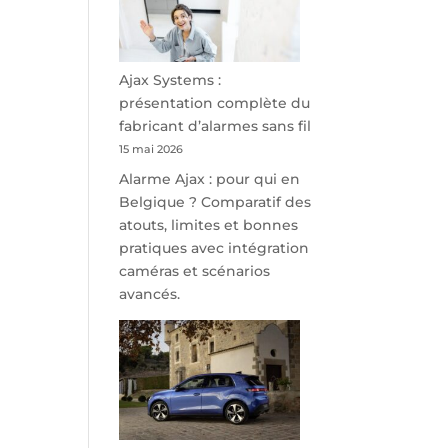
minutes
de
Namur,
Steveny
Ajax Systems :
Park
présentation complète du
redessine
fabricant d’alarmes sans fil
l’offre
15 mai 2026
de
Alarme Ajax : pour qui en
parking
Belgique ? Comparatif des
sécurisé
atouts, limites et bonnes
à
pratiques avec intégration
l’aéroport
caméras et scénarios
de
avancés.
Charleroi