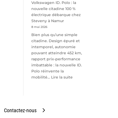
Volkswagen ID. Polo : la
nouvelle citadine 100 %
électrique débarque chez
Steveny à Namur
8 mai 2026
Bien plus qu’une simple
citadine. Design épuré et
intemporel, autonomie
pouvant atteindre 452 km,
rapport prix-performance
imbattable : la nouvelle ID.
Polo réinvente la
:
mobilité…
Lire la suite
Volkswagen
ID.
Polo
:
la
Contactez-nous
nouvelle