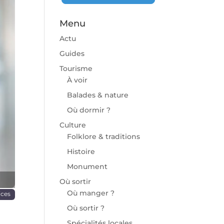
Menu
Actu
Guides
Tourisme
À voir
chaine
Balades & nature
Où dormir ?
Culture
Folklore & traditions
Histoire
Monument
Où sortir
Où manger ?
ices
Où sortir ?
Spécialités locales