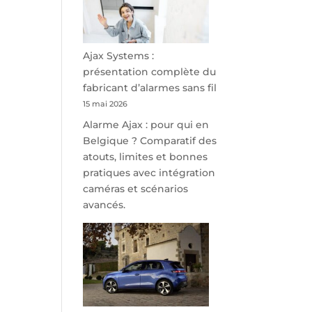
minutes
de
Namur,
Steveny
Ajax Systems :
Park
présentation complète du
redessine
fabricant d’alarmes sans fil
l’offre
15 mai 2026
de
Alarme Ajax : pour qui en
parking
Belgique ? Comparatif des
sécurisé
atouts, limites et bonnes
à
pratiques avec intégration
l’aéroport
caméras et scénarios
de
avancés.
Charleroi