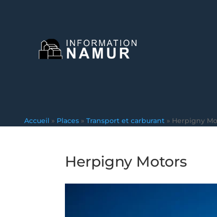
Accueil
»
Places
»
Transport et carburant
»
Herpigny Mo
Herpigny Motors