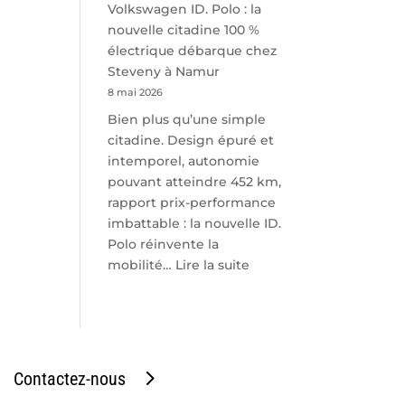
Volkswagen ID. Polo : la
nouvelle citadine 100 %
électrique débarque chez
Steveny à Namur
8 mai 2026
Bien plus qu’une simple
citadine. Design épuré et
intemporel, autonomie
pouvant atteindre 452 km,
rapport prix-performance
imbattable : la nouvelle ID.
Polo réinvente la
:
mobilité…
Lire la suite
Volkswagen
ID.
Polo
:
la
Contactez-nous
nouvelle