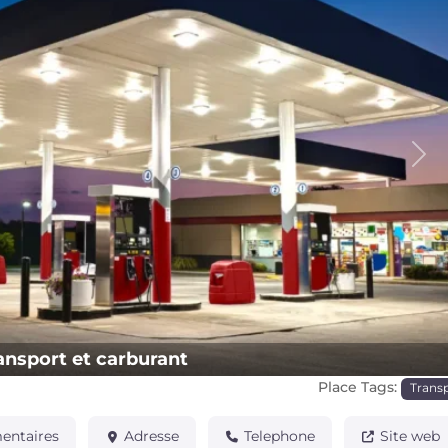
Pro
ansport et carburant
Place Tags:
Trans
ntaires
Adresse
Telephone
Site web