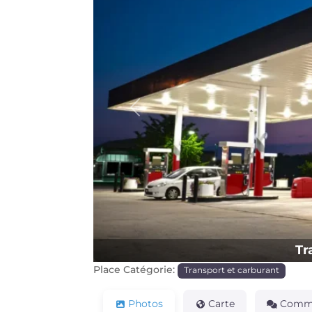
Précédente
Tr
Place Catégorie:
Transport et carburant
Photos
Carte
Comme