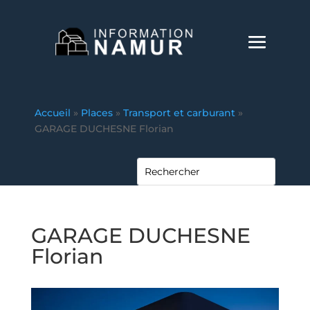
Accueil
»
Places
»
Transport et carburant
»
GARAGE DUCHESNE Florian
GARAGE DUCHESNE
Florian