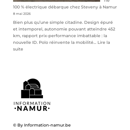
ne
100 % électrique débarque chez Steveny à Namur
8 mai 2026
Bien plus qu’une simple citadine. Design épuré
et intemporel, autonomie pouvant atteindre 452
km, rapport prix-performance imbattable : la
nouvelle ID. Polo réinvente la mobilité…
Lire la
:
suite
Volkswagen
ID.
Polo
:
la
nouvelle
citadine
100
%
électrique
débarque
© By
Information-namur.be
chez