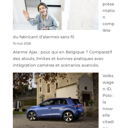
prése
Namur,
ntatio
Steveny
n
Park
comp
redessine
lète
l’offre
du fabricant d’alarmes sans fil
de
15 mai 2026
parking
Alarme Ajax : pour qui en Belgique ? Comparatif
sécurisé
des atouts, limites et bonnes pratiques avec
à
intégration caméras et scénarios avancés.
l’aéroport
de
Volks
Charleroi
wage
n ID.
Polo :
la
nouv
elle
citadi