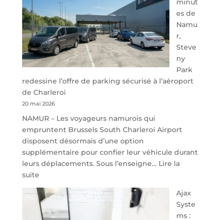
minut
es de
Namu
r,
Steve
ny
Park
redessine l’offre de parking sécurisé à l’aéroport
de Charleroi
20 mai 2026
NAMUR – Les voyageurs namurois qui
empruntent Brussels South Charleroi Airport
disposent désormais d’une option
supplémentaire pour confier leur véhicule durant
leurs déplacements. Sous l’enseigne…
Lire la
:
suite
À
Ajax
40
Syste
minutes
ms :
de