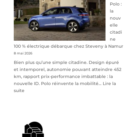
Polo :
la
nouv
elle
citadi
ne
100 % électrique débarque chez Steveny à Namur
8 mai 2026
Bien plus qu’une simple citadine. Design épuré
et intemporel, autonomie pouvant atteindre 452
km, rapport prix-performance imbattable : la
nouvelle ID. Polo réinvente la mobilité…
Lire la
:
suite
Volkswagen
ID.
Polo
:
la
nouvelle