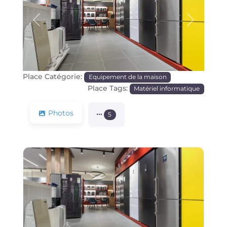
Précédente
Prochain
Place Catégorie:
Equipement de la maison
Place Tags:
Matériel informatique
Photos
5