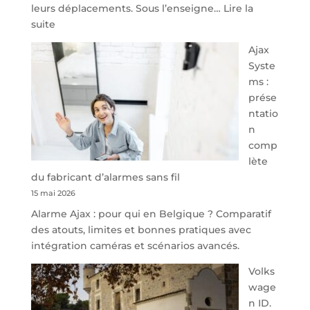
leurs déplacements. Sous l’enseigne…
Lire la
:
suite
À
Ajax
40
Syste
minutes
ms :
de
prése
Namur,
ntatio
Steveny
n
Park
comp
redessine
lète
l’offre
du fabricant d’alarmes sans fil
de
15 mai 2026
parking
Alarme Ajax : pour qui en Belgique ? Comparatif
sécurisé
des atouts, limites et bonnes pratiques avec
à
intégration caméras et scénarios avancés.
l’aéroport
de
Volks
Charleroi
wage
n ID.