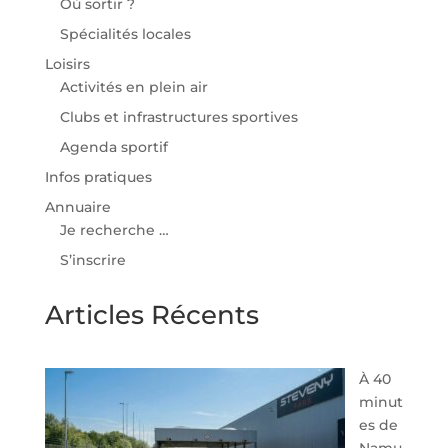
Où sortir ?
Spécialités locales
Loisirs
Activités en plein air
Clubs et infrastructures sportives
Agenda sportif
Infos pratiques
Annuaire
Je recherche …
S’inscrire
Articles Récents
À 40
minut
es de
Namu