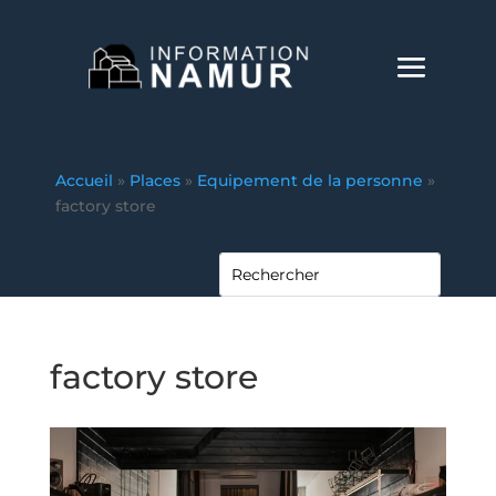
Accueil
»
Places
»
Equipement de la personne
»
factory store
factory store