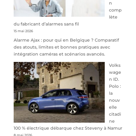
n
Park
comp
redessine
lète
l’offre
du fabricant d’alarmes sans fil
de
15 mai 2026
parking
Alarme Ajax : pour qui en Belgique ? Comparatif
sécurisé
des atouts, limites et bonnes pratiques avec
à
intégration caméras et scénarios avancés.
l’aéroport
de
Volks
Charleroi
wage
n ID.
Polo :
la
nouv
elle
citadi
ne
100 % électrique débarque chez Steveny à Namur
8 mai 2026