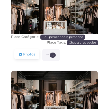
Précédente
Prochain
Place Catégorie:
Equipement de la personne
Place Tags:
Chaussures adulte
Photos
5