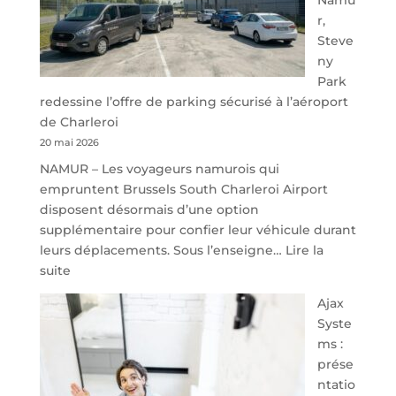
r,
Steve
ny
Park
redessine l’offre de parking sécurisé à l’aéroport
de Charleroi
20 mai 2026
NAMUR – Les voyageurs namurois qui
empruntent Brussels South Charleroi Airport
disposent désormais d’une option
supplémentaire pour confier leur véhicule durant
leurs déplacements. Sous l’enseigne…
Lire la
:
suite
À
Ajax
40
Syste
minutes
ms :
de
prése
Namur,
ntatio
Steveny