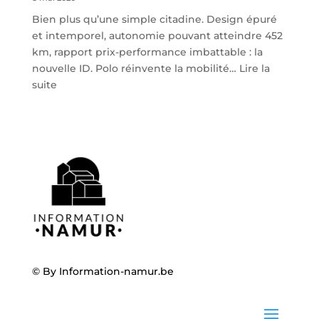
Bien plus qu’une simple citadine. Design épuré
et intemporel, autonomie pouvant atteindre 452
km, rapport prix-performance imbattable : la
nouvelle ID. Polo réinvente la mobilité…
Lire la
:
suite
Volkswagen
ID.
Polo
:
la
nouvelle
citadine
100
%
électrique
débarque
© By
Information-namur.be
chez
Steveny
à