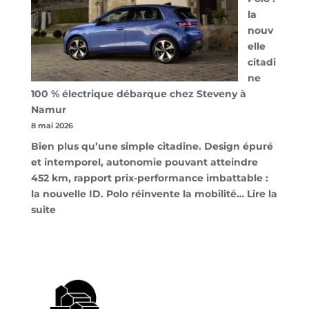
la
nouv
elle
citadi
ne
100 % électrique débarque chez Steveny à
Namur
8 mai 2026
Bien plus qu’une simple citadine. Design épuré
et intemporel, autonomie pouvant atteindre
452 km, rapport prix-performance imbattable :
la nouvelle ID. Polo réinvente la mobilité…
Lire la
:
suite
Volkswagen
ID.
Polo
:
la
nouvelle