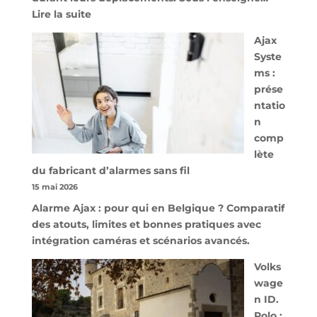
:
Lire la suite
À
Ajax
40
Syste
minutes
ms :
de
prése
Namur,
ntatio
Steveny
n
Park
comp
redessine
lète
l’offre
du fabricant d’alarmes sans fil
de
15 mai 2026
parking
Alarme Ajax : pour qui en Belgique ? Comparatif
sécurisé
des atouts, limites et bonnes pratiques avec
à
intégration caméras et scénarios avancés.
l’aéroport
de
Volks
Charleroi
wage
n ID.
Polo :