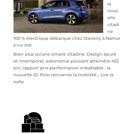
la
nouv
elle
citadi
ne
100 % électrique débarque chez Steveny à Namur
8 mai 2026
Bien plus qu’une simple citadine. Design épuré
et intemporel, autonomie pouvant atteindre 452
km, rapport prix-performance imbattable : la
nouvelle ID. Polo réinvente la mobilité…
Lire la
:
suite
Volkswagen
ID.
Polo
:
la
nouvelle
citadine