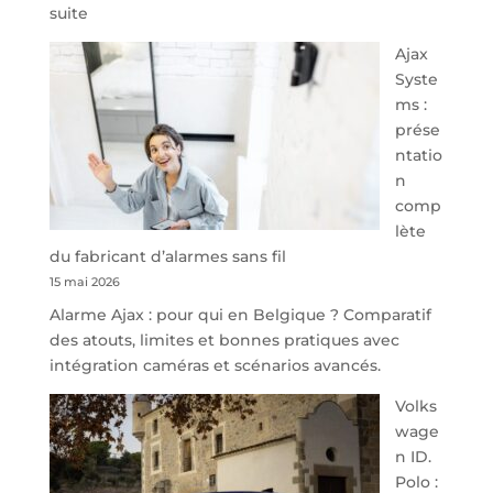
:
suite
À
Ajax
40
Syste
minutes
ms :
de
prése
Namur,
ntatio
Steveny
n
Park
comp
redessine
lète
l’offre
du fabricant d’alarmes sans fil
de
15 mai 2026
parking
Alarme Ajax : pour qui en Belgique ? Comparatif
sécurisé
des atouts, limites et bonnes pratiques avec
à
intégration caméras et scénarios avancés.
l’aéroport
de
Volks
Charleroi
wage
n ID.
Polo :