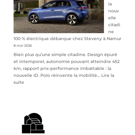
la
nouv
elle
citadi
ne
100 % électrique débarque chez Steveny à Namur
8 mai 2026
Bien plus qu’une simple citadine. Design épuré
et intemporel, autonomie pouvant atteindre 452
km, rapport prix-performance imbattable : la
nouvelle ID. Polo réinvente la mobilité…
Lire la
:
suite
Volkswagen
ID.
Polo
:
la
nouvelle
citadine