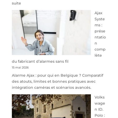
:
suite
À
Ajax
40
Syste
minutes
ms :
de
prése
Namur,
ntatio
Steveny
n
Park
comp
redessine
lète
l’offre
du fabricant d’alarmes sans fil
de
15 mai 2026
parking
Alarme Ajax : pour qui en Belgique ? Comparatif
sécurisé
des atouts, limites et bonnes pratiques avec
à
intégration caméras et scénarios avancés.
l’aéroport
de
Volks
Charleroi
wage
n ID.
Polo :