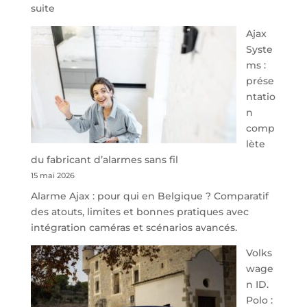
:
suite
À
Ajax
40
Syste
minutes
ms :
de
prése
Namur,
ntatio
Steveny
n
Park
comp
redessine
lète
l’offre
du fabricant d’alarmes sans fil
de
15 mai 2026
parking
Alarme Ajax : pour qui en Belgique ? Comparatif
sécurisé
des atouts, limites et bonnes pratiques avec
à
intégration caméras et scénarios avancés.
l’aéroport
de
Volks
Charleroi
wage
n ID.
Polo :