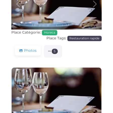
Précédente
Prochain
Place Catégorie:
Horeca
Place Tags:
Restauration rapide
Photos
5