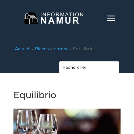
Accueil
»
Places
»
Horeca
»
Equilibrio
Equilibrio