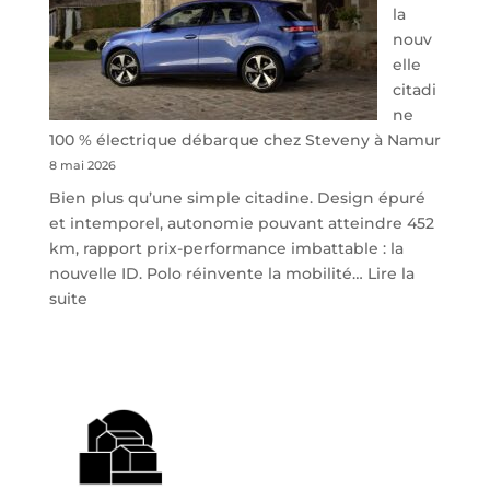
la
nouv
elle
citadi
ne
100 % électrique débarque chez Steveny à Namur
8 mai 2026
Bien plus qu’une simple citadine. Design épuré
et intemporel, autonomie pouvant atteindre 452
km, rapport prix-performance imbattable : la
nouvelle ID. Polo réinvente la mobilité…
Lire la
:
suite
Volkswagen
ID.
Polo
:
la
nouvelle
citadine