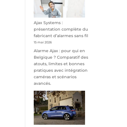
minutes
de
Namur,
Steveny
Ajax Systems :
Park
présentation complète du
redessine
fabricant d’alarmes sans fil
l’offre
15 mai 2026
de
Alarme Ajax : pour qui en
parking
Belgique ? Comparatif des
sécurisé
atouts, limites et bonnes
à
pratiques avec intégration
l’aéroport
caméras et scénarios
de
avancés.
Charleroi