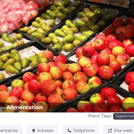
Pro
Alimentation
Place Tags:
Supermar
ntaires
Adresse
Telephone
Site web