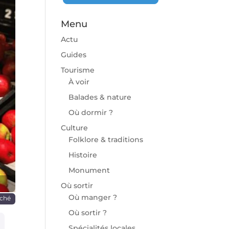
Menu
Actu
Guides
Tourisme
À voir
chaine
Balades & nature
Où dormir ?
Culture
Folklore & traditions
Histoire
Monument
Où sortir
Où manger ?
ché
Où sortir ?
Spécialités locales