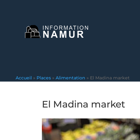
Accueil
»
Places
»
Alimentation
»
El Madina market
El Madina market