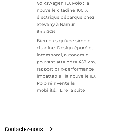
Volkswagen ID. Polo : la
nouvelle citadine 100 %
électrique débarque chez
Steveny à Namur
8 mai 2026
Bien plus qu’une simple
citadine. Design épuré et
intemporel, autonomie
pouvant atteindre 452 km,
rapport prix-performance
imbattable : la nouvelle ID.
Polo réinvente la
:
mobilité…
Lire la suite
Volkswagen
ID.
Polo
:
la
Contactez-nous
nouvelle