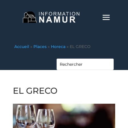
Accueil
»
Places
»
Horeca
»
EL GRECO
EL GRECO