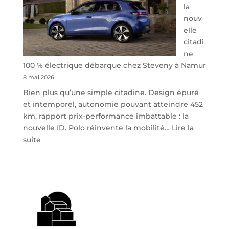
la
nouv
elle
citadi
ne
100 % électrique débarque chez Steveny à Namur
8 mai 2026
Bien plus qu’une simple citadine. Design épuré
et intemporel, autonomie pouvant atteindre 452
km, rapport prix-performance imbattable : la
nouvelle ID. Polo réinvente la mobilité…
Lire la
:
suite
Volkswagen
ID.
Polo
:
la
nouvelle
citadine