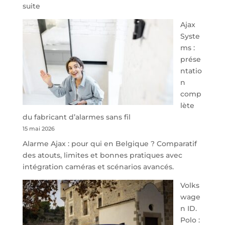
:
suite
À
Ajax
40
Syste
minutes
ms :
de
prése
Namur,
ntatio
Steveny
n
Park
comp
redessine
lète
l’offre
du fabricant d’alarmes sans fil
de
15 mai 2026
parking
Alarme Ajax : pour qui en Belgique ? Comparatif
sécurisé
des atouts, limites et bonnes pratiques avec
à
intégration caméras et scénarios avancés.
l’aéroport
de
Volks
Charleroi
wage
n ID.
Polo :