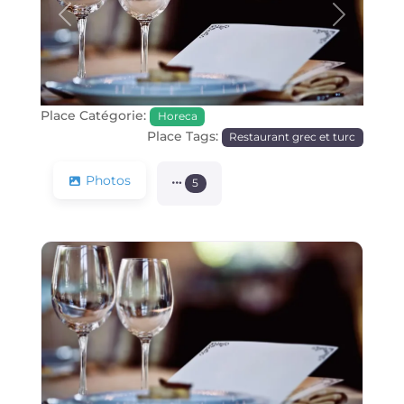
Précédente
Prochain
Place Catégorie:
Horeca
Place Tags:
Restaurant grec et turc
Photos
5