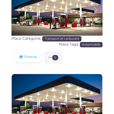
Précédente
Prochain
Place Catégorie:
Transport et carburant
Place Tags:
Automobile
Photos
5