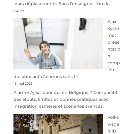
leurs déplacements. Sous l’enseigne…
Lire la
:
suite
À
Ajax
40
Syste
minutes
ms :
de
prése
Namur,
ntatio
Steveny
n
Park
comp
redessine
lète
l’offre
du fabricant d’alarmes sans fil
de
15 mai 2026
parking
Alarme Ajax : pour qui en Belgique ? Comparatif
sécurisé
des atouts, limites et bonnes pratiques avec
à
intégration caméras et scénarios avancés.
l’aéroport
de
Volks
Charleroi
wage
n ID.