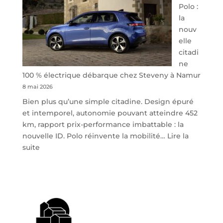
Polo :
la
nouv
elle
citadi
ne
100 % électrique débarque chez Steveny à Namur
8 mai 2026
Bien plus qu’une simple citadine. Design épuré
et intemporel, autonomie pouvant atteindre 452
km, rapport prix-performance imbattable : la
nouvelle ID. Polo réinvente la mobilité…
Lire la
:
suite
Volkswagen
ID.
Polo
:
la
nouvelle