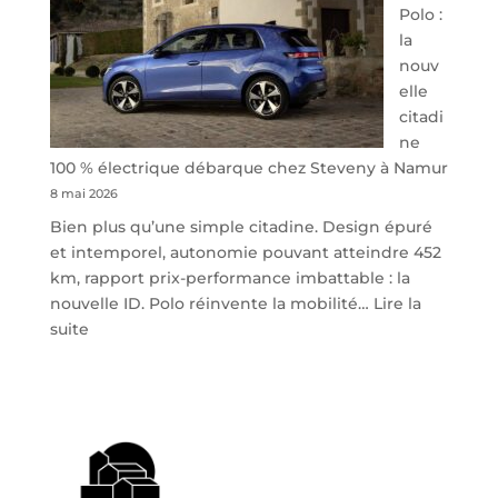
Polo :
la
nouv
elle
citadi
ne
100 % électrique débarque chez Steveny à Namur
8 mai 2026
Bien plus qu’une simple citadine. Design épuré
et intemporel, autonomie pouvant atteindre 452
km, rapport prix-performance imbattable : la
nouvelle ID. Polo réinvente la mobilité…
Lire la
:
suite
Volkswagen
ID.
Polo
:
la
nouvelle