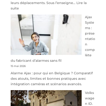
leurs déplacements. Sous l’enseigne…
Lire la
:
suite
À
Ajax
40
Syste
minutes
ms :
de
prése
Namur,
ntatio
Steveny
n
Park
comp
redessine
lète
l’offre
du fabricant d’alarmes sans fil
de
15 mai 2026
parking
Alarme Ajax : pour qui en Belgique ? Comparatif
sécurisé
des atouts, limites et bonnes pratiques avec
à
intégration caméras et scénarios avancés.
l’aéroport
de
Volks
Charleroi
wage
n ID.