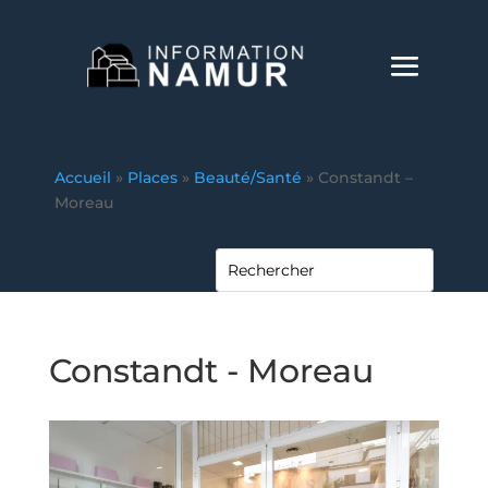
Accueil
»
Places
»
Beauté/Santé
»
Constandt –
Moreau
Constandt - Moreau