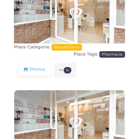
Précédente
Prochain
Place Catégorie:
Beauté/Santé
Place Tags:
Pharmacie
Photos
4