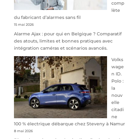
comp
redessine
lète
l’offre
du fabricant d’alarmes sans fil
de
15 mai 2026
parking
Alarme Ajax : pour qui en Belgique ? Comparatif
sécurisé
des atouts, limites et bonnes pratiques avec
à
intégration caméras et scénarios avancés.
l’aéroport
de
Volks
Charleroi
wage
n ID.
Polo :
la
nouv
elle
citadi
ne
100 % électrique débarque chez Steveny à Namur
8 mai 2026