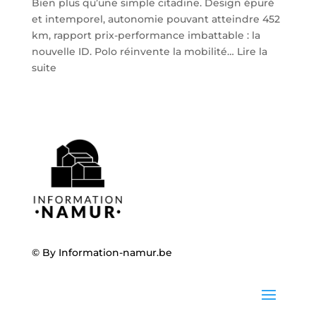
Bien plus qu’une simple citadine. Design épuré
et intemporel, autonomie pouvant atteindre 452
km, rapport prix-performance imbattable : la
nouvelle ID. Polo réinvente la mobilité…
Lire la
:
suite
Volkswagen
ID.
Polo
:
la
nouvelle
citadine
100
%
électrique
débarque
© By
Information-namur.be
chez
Steveny
à
Namur