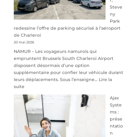
Steve
ny
Park
redessine l’offre de parking sécurisé à l’aéroport
de Charleroi
20 mai 2026
NAMUR – Les voyageurs namurois qui
empruntent Brussels South Charleroi Airport
disposent désormais d’une option
supplémentaire pour confier leur véhicule durant
leurs déplacements. Sous l’enseigne…
Lire la
:
suite
À
Ajax
40
Syste
minutes
ms :
de
prése
Namur,
ntatio
Steveny
n
Park