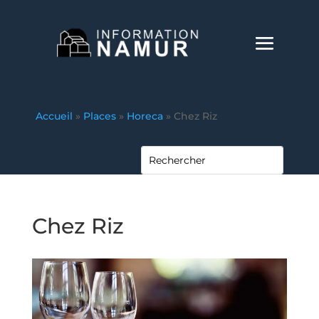
Accueil
»
Places
»
Horeca
»
Chez Riz
Chez Riz