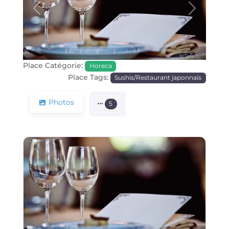
Précédente
Prochain
Place Catégorie:
Horeca
Place Tags:
Sushis/Restaurant japonnais
Photos
5