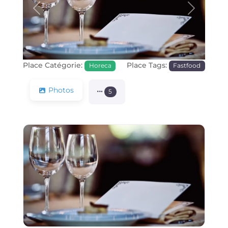
Précédente
Prochain
Place Catégorie:
Place Tags:
Horeca
Fastfood
Photos
5