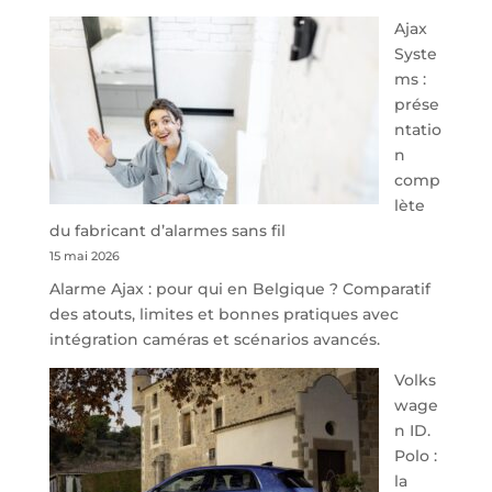
À
Ajax
40
Syste
minutes
ms :
de
prése
Namur,
ntatio
Steveny
n
Park
comp
redessine
lète
l’offre
du fabricant d’alarmes sans fil
de
15 mai 2026
parking
Alarme Ajax : pour qui en Belgique ? Comparatif
sécurisé
des atouts, limites et bonnes pratiques avec
à
intégration caméras et scénarios avancés.
l’aéroport
de
Volks
Charleroi
wage
n ID.
Polo :
la