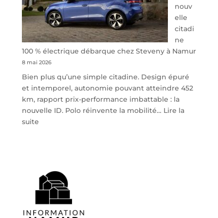
nouv
elle
citadi
ne
100 % électrique débarque chez Steveny à Namur
8 mai 2026
Bien plus qu’une simple citadine. Design épuré
et intemporel, autonomie pouvant atteindre 452
km, rapport prix-performance imbattable : la
nouvelle ID. Polo réinvente la mobilité…
Lire la
:
suite
Volkswagen
ID.
Polo
:
la
nouvelle
citadine
100