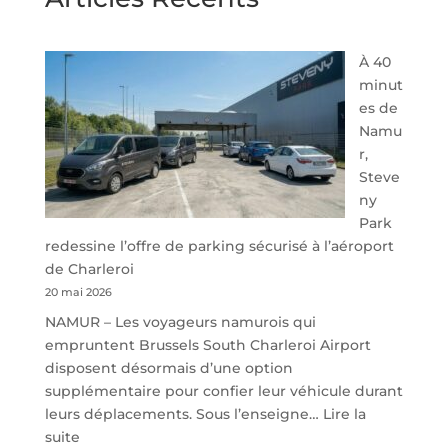
À 40
minut
es de
Namu
r,
Steve
ny
Park
redessine l’offre de parking sécurisé à l’aéroport
de Charleroi
20 mai 2026
NAMUR – Les voyageurs namurois qui
empruntent Brussels South Charleroi Airport
disposent désormais d’une option
supplémentaire pour confier leur véhicule durant
leurs déplacements. Sous l’enseigne…
Lire la
:
suite