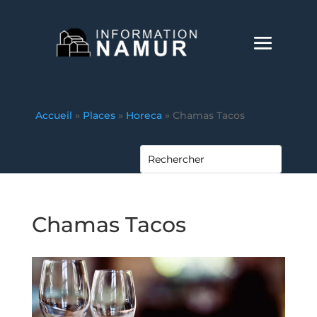
Accueil
»
Places
»
Horeca
»
Chamas Tacos
Chamas Tacos