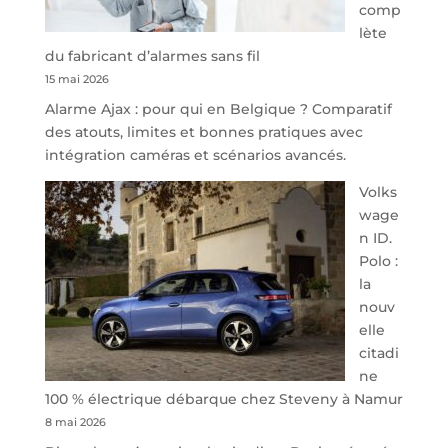
comp
redessine
lète
l’offre
du fabricant d’alarmes sans fil
de
15 mai 2026
parking
Alarme Ajax : pour qui en Belgique ? Comparatif
sécurisé
des atouts, limites et bonnes pratiques avec
à
intégration caméras et scénarios avancés.
l’aéroport
de
Volks
Charleroi
wage
n ID.
Polo :
la
nouv
elle
citadi
ne
100 % électrique débarque chez Steveny à Namur
8 mai 2026