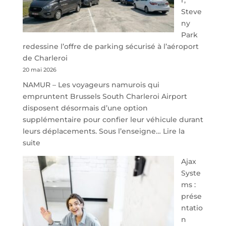
Steve
ny
Park
redessine l’offre de parking sécurisé à l’aéroport
de Charleroi
20 mai 2026
NAMUR – Les voyageurs namurois qui
empruntent Brussels South Charleroi Airport
disposent désormais d’une option
supplémentaire pour confier leur véhicule durant
leurs déplacements. Sous l’enseigne…
Lire la
:
suite
À
Ajax
40
Syste
minutes
ms :
de
prése
Namur,
ntatio
Steveny
n
Park