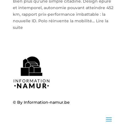
Bien plus qu’une simple citadine. Design épuré
et intemporel, autonomie pouvant atteindre 452
km, rapport prix-performance imbattable : la
nouvelle ID. Polo réinvente la mobilité…
Lire la
:
suite
Volkswagen
ID.
Polo
:
la
nouvelle
citadine
100
%
électrique
débarque
© By
Information-namur.be
chez
Steveny
à
Namur