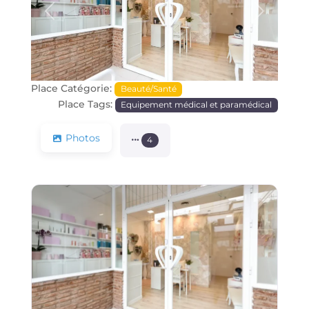
Précédente
Prochain
Place Catégorie:
Beauté/Santé
Place Tags:
Equipement médical et paramédical
Photos
4