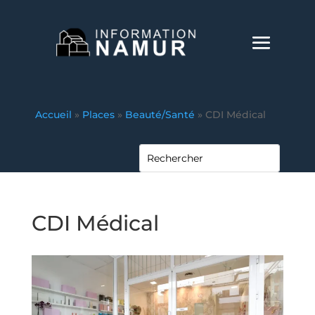
Accueil
»
Places
»
Beauté/Santé
»
CDI Médical
CDI Médical