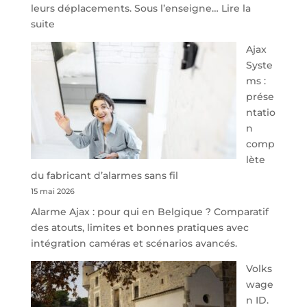
leurs déplacements. Sous l’enseigne…
Lire la
:
suite
À
Ajax
40
Syste
minutes
ms :
de
prése
Namur,
ntatio
Steveny
n
Park
comp
redessine
lète
l’offre
du fabricant d’alarmes sans fil
de
15 mai 2026
parking
Alarme Ajax : pour qui en Belgique ? Comparatif
sécurisé
des atouts, limites et bonnes pratiques avec
à
intégration caméras et scénarios avancés.
l’aéroport
de
Volks
Charleroi
wage
n ID.