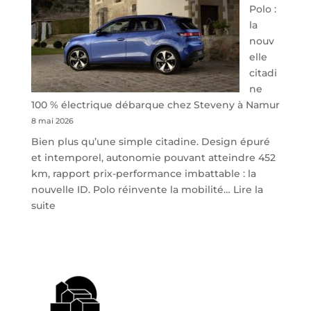
Polo :
la
nouv
elle
citadi
ne
100 % électrique débarque chez Steveny à Namur
8 mai 2026
Bien plus qu’une simple citadine. Design épuré
et intemporel, autonomie pouvant atteindre 452
km, rapport prix-performance imbattable : la
nouvelle ID. Polo réinvente la mobilité…
Lire la
:
suite
Volkswagen
ID.
Polo
:
la
nouvelle