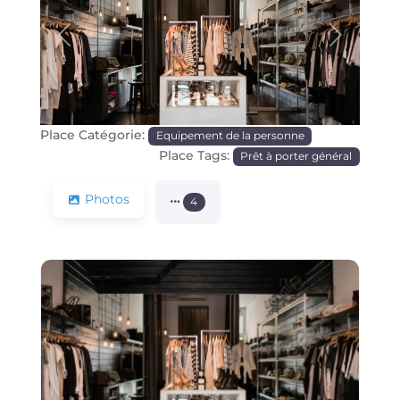
Précédente
Prochain
Place Catégorie:
Equipement de la personne
Place Tags:
Prêt à porter général
Photos
4