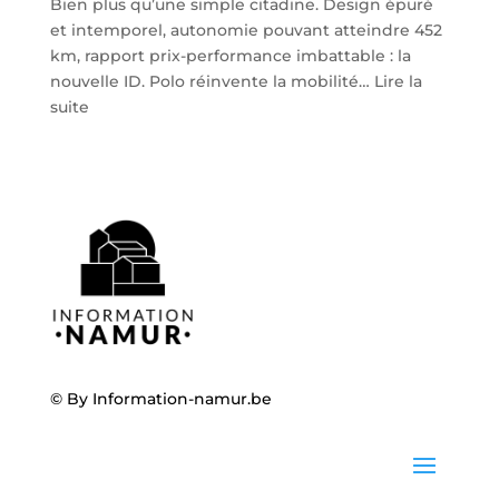
Bien plus qu’une simple citadine. Design épuré
et intemporel, autonomie pouvant atteindre 452
km, rapport prix-performance imbattable : la
nouvelle ID. Polo réinvente la mobilité…
Lire la
:
suite
Volkswagen
ID.
Polo
:
la
nouvelle
citadine
100
%
électrique
débarque
© By
Information-namur.be
chez
Steveny
à
Namur