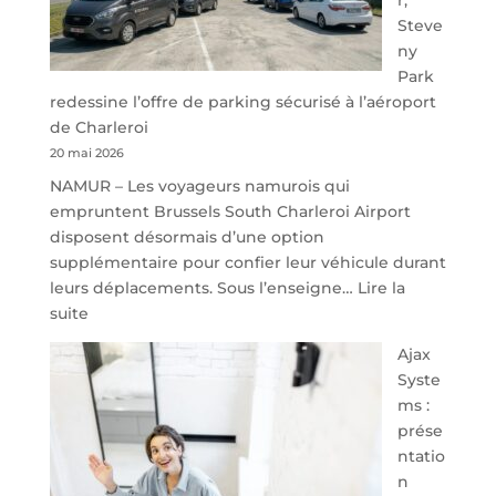
Steve
ny
Park
redessine l’offre de parking sécurisé à l’aéroport
de Charleroi
20 mai 2026
NAMUR – Les voyageurs namurois qui
empruntent Brussels South Charleroi Airport
disposent désormais d’une option
supplémentaire pour confier leur véhicule durant
leurs déplacements. Sous l’enseigne…
Lire la
:
suite
À
Ajax
40
Syste
minutes
ms :
de
prése
Namur,
ntatio
Steveny
n
Park