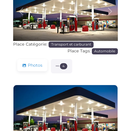
Précédente
Prochain
Place Catégorie:
Transport et carburant
Place Tags:
Automobile
Photos
4