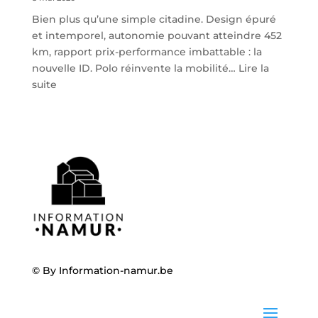
Bien plus qu’une simple citadine. Design épuré
et intemporel, autonomie pouvant atteindre 452
km, rapport prix-performance imbattable : la
nouvelle ID. Polo réinvente la mobilité…
Lire la
:
suite
Volkswagen
ID.
Polo
:
la
nouvelle
citadine
100
%
électrique
débarque
© By
Information-namur.be
chez
Steveny
à