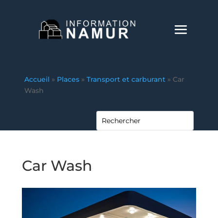
Accueil
»
Places
»
Transport et carburant
»
Car
Wash
Car Wash