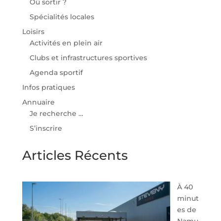
Où sortir ?
Spécialités locales
Loisirs
Activités en plein air
Clubs et infrastructures sportives
Agenda sportif
Infos pratiques
Annuaire
Je recherche …
S’inscrire
Articles Récents
À 40
minut
es de
Namu