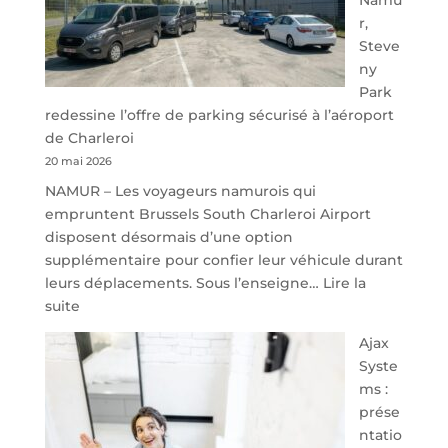
r,
Steve
ny
Park
redessine l’offre de parking sécurisé à l’aéroport
de Charleroi
20 mai 2026
NAMUR – Les voyageurs namurois qui
empruntent Brussels South Charleroi Airport
disposent désormais d’une option
supplémentaire pour confier leur véhicule durant
leurs déplacements. Sous l’enseigne…
Lire la
:
suite
À
Ajax
40
Syste
minutes
ms :
de
prése
Namur,
ntatio
Steveny