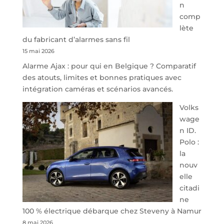
n
Park
comp
redessine
lète
l’offre
du fabricant d’alarmes sans fil
de
15 mai 2026
parking
Alarme Ajax : pour qui en Belgique ? Comparatif
sécurisé
des atouts, limites et bonnes pratiques avec
à
intégration caméras et scénarios avancés.
l’aéroport
de
Volks
Charleroi
wage
n ID.
Polo :
la
nouv
elle
citadi
ne
100 % électrique débarque chez Steveny à Namur
8 mai 2026