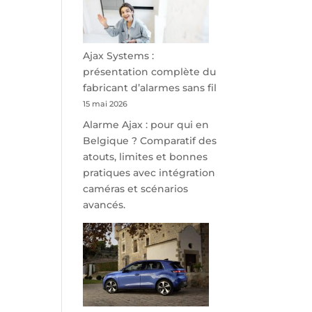
minutes
de
Namur,
Steveny
Ajax Systems :
Park
présentation complète du
redessine
fabricant d’alarmes sans fil
l’offre
15 mai 2026
de
Alarme Ajax : pour qui en
parking
Belgique ? Comparatif des
sécurisé
atouts, limites et bonnes
à
pratiques avec intégration
l’aéroport
caméras et scénarios
de
avancés.
Charleroi