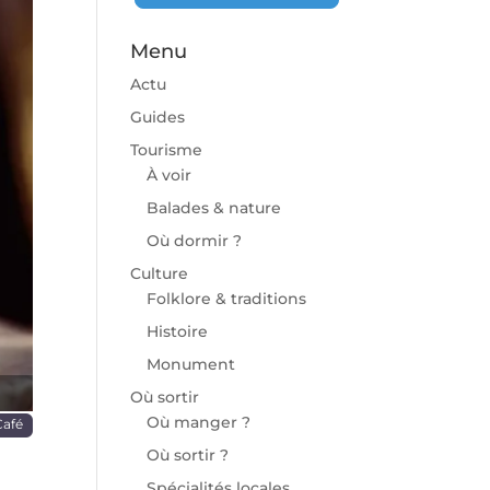
Menu
Actu
Guides
Tourisme
À voir
chaine
Balades & nature
Où dormir ?
Culture
Folklore & traditions
Histoire
Monument
Où sortir
Où manger ?
Café
Où sortir ?
Spécialités locales