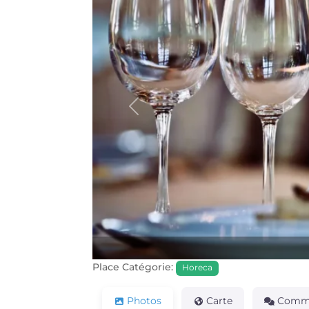
Précédente
Place Catégorie:
Horeca
Photos
Carte
Comme