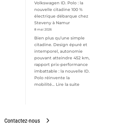
Volkswagen ID. Polo : la
nouvelle citadine 100 %
électrique débarque chez
Steveny à Namur
8 mai 2026
Bien plus qu’une simple
citadine. Design épuré et
intemporel, autonomie
pouvant atteindre 452 km,
rapport prix-performance
imbattable : la nouvelle ID.
Polo réinvente la
:
mobilité…
Lire la suite
Volkswagen
ID.
Polo
:
la
Contactez-nous
nouvelle