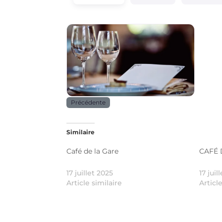
Horeca
Précédente
Similaire
Café de la Gare
CAFÉ 
17 juillet 2025
17 juil
Article similaire
Articl