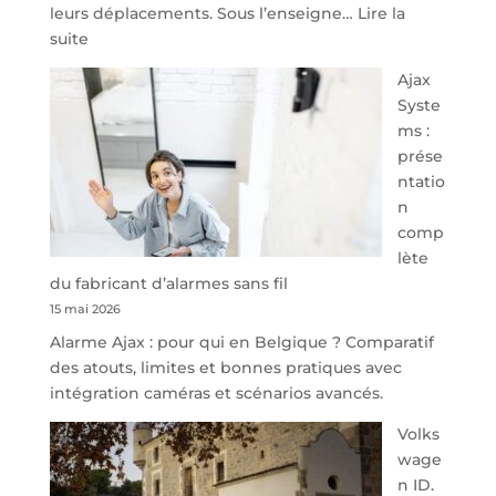
leurs déplacements. Sous l’enseigne…
Lire la
:
suite
À
Ajax
40
Syste
minutes
ms :
de
prése
Namur,
ntatio
Steveny
n
Park
comp
redessine
lète
l’offre
du fabricant d’alarmes sans fil
de
15 mai 2026
parking
Alarme Ajax : pour qui en Belgique ? Comparatif
sécurisé
des atouts, limites et bonnes pratiques avec
à
intégration caméras et scénarios avancés.
l’aéroport
de
Volks
Charleroi
wage
n ID.