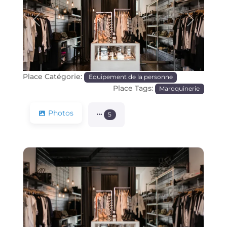
Précédente
Prochain
Place Catégorie:
Equipement de la personne
Place Tags:
Maroquinerie
Photos
5