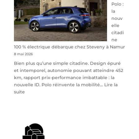
Polo :
la
nouv
elle
citadi
ne
100 % électrique débarque chez Steveny à Namur
8 mai 2026
Bien plus qu’une simple citadine. Design épuré
et intemporel, autonomie pouvant atteindre 452
km, rapport prix-performance imbattable : la
nouvelle ID. Polo réinvente la mobilité…
Lire la
:
suite
Volkswagen
ID.
Polo
:
la
nouvelle