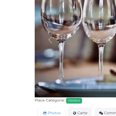
Précédente
Place Catégorie:
Horeca
Photos
Carte
Comme