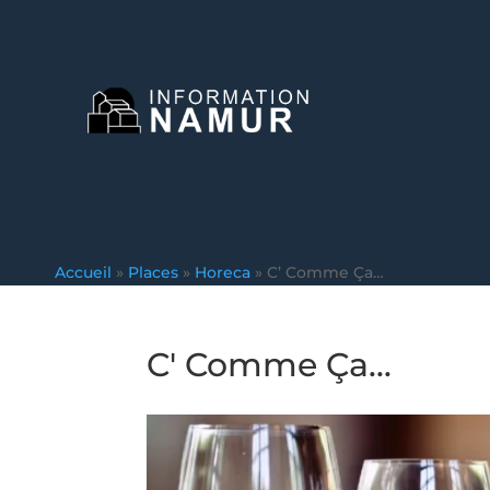
Accueil
»
Places
»
Horeca
»
C’ Comme Ça…
C' Comme Ça...