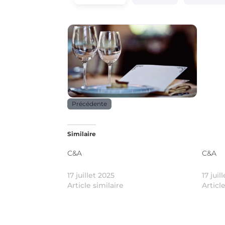
Horeca
Précédente
Similaire
C&A
C&A
17 juillet 2025
17 juil
Article similaire
Articl