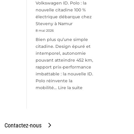
Volkswagen ID. Polo : la
nouvelle citadine 100 %
électrique débarque chez
Steveny à Namur
8 mai 2026
Bien plus qu’une simple
citadine. Design épuré et
intemporel, autonomie
pouvant atteindre 452 km,
rapport prix-performance
imbattable : la nouvelle ID.
Polo réinvente la
:
mobilité…
Lire la suite
Volkswagen
ID.
Polo
:
la
Contactez-nous
nouvelle