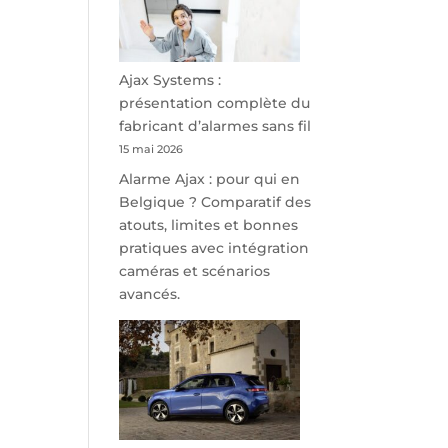
minutes
de
Namur,
Steveny
Ajax Systems :
Park
présentation complète du
redessine
fabricant d’alarmes sans fil
l’offre
15 mai 2026
de
Alarme Ajax : pour qui en
parking
Belgique ? Comparatif des
sécurisé
atouts, limites et bonnes
à
pratiques avec intégration
l’aéroport
caméras et scénarios
de
avancés.
Charleroi