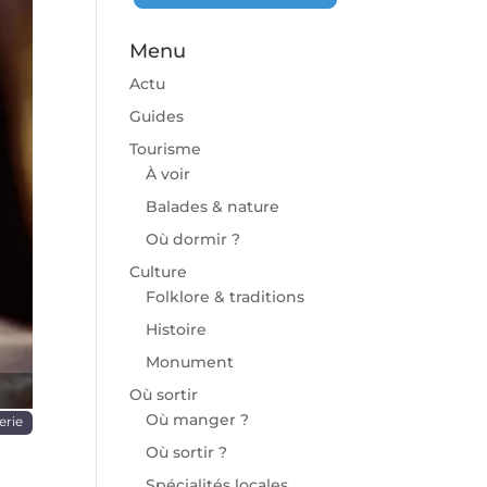
Menu
Actu
Guides
Tourisme
À voir
chaine
Balades & nature
Où dormir ?
Culture
Folklore & traditions
Histoire
Monument
Où sortir
Où manger ?
erie
Où sortir ?
Spécialités locales