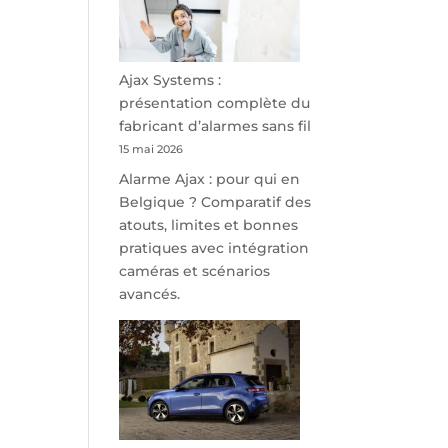
minutes
de
Namur,
Steveny
Ajax Systems :
Park
présentation complète du
redessine
fabricant d’alarmes sans fil
l’offre
15 mai 2026
de
Alarme Ajax : pour qui en
parking
Belgique ? Comparatif des
sécurisé
atouts, limites et bonnes
à
pratiques avec intégration
l’aéroport
caméras et scénarios
de
avancés.
Charleroi