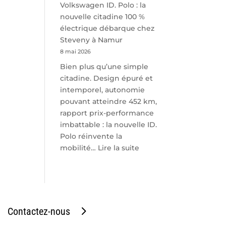
Volkswagen ID. Polo : la
nouvelle citadine 100 %
électrique débarque chez
Steveny à Namur
8 mai 2026
Bien plus qu’une simple
citadine. Design épuré et
intemporel, autonomie
pouvant atteindre 452 km,
rapport prix-performance
imbattable : la nouvelle ID.
Polo réinvente la
:
mobilité…
Lire la suite
Volkswagen
ID.
Polo
:
la
Contactez-nous
nouvelle