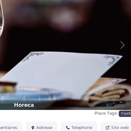
Pro
Horeca
Place Tags:
Fast
ntaires
Adresse
Telephone
Site web