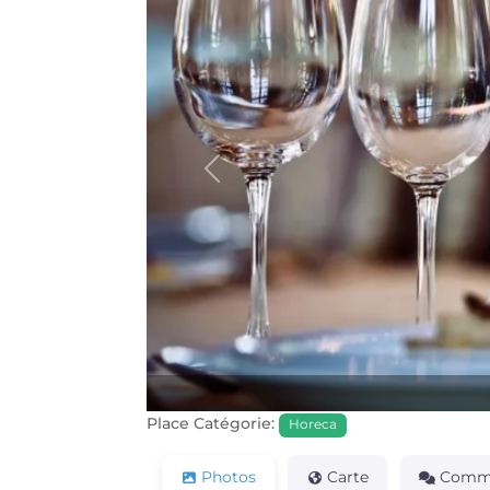
Précédente
Place Catégorie:
Horeca
Photos
Carte
Comme