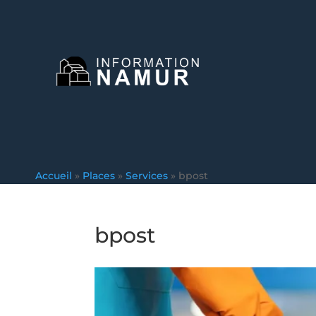
Accueil
»
Places
»
Services
»
bpost
bpost