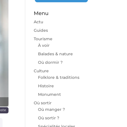
Menu
Actu
Guides
Tourisme
À voir
chaine
Balades & nature
Où dormir ?
Culture
Folklore & traditions
Histoire
Monument
Où sortir
Où manger ?
oste
Où sortir ?
Spécialités locales