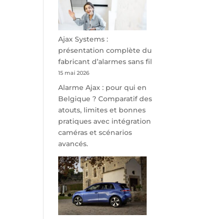
minutes
de
Namur,
Steveny
Ajax Systems :
Park
présentation complète du
redessine
fabricant d’alarmes sans fil
l’offre
15 mai 2026
de
Alarme Ajax : pour qui en
parking
Belgique ? Comparatif des
sécurisé
atouts, limites et bonnes
à
pratiques avec intégration
l’aéroport
caméras et scénarios
de
avancés.
Charleroi