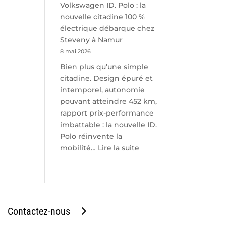
Volkswagen ID. Polo : la
nouvelle citadine 100 %
électrique débarque chez
Steveny à Namur
8 mai 2026
Bien plus qu’une simple
citadine. Design épuré et
intemporel, autonomie
pouvant atteindre 452 km,
rapport prix-performance
imbattable : la nouvelle ID.
Polo réinvente la
:
mobilité…
Lire la suite
Volkswagen
ID.
Polo
:
la
Contactez-nous
nouvelle