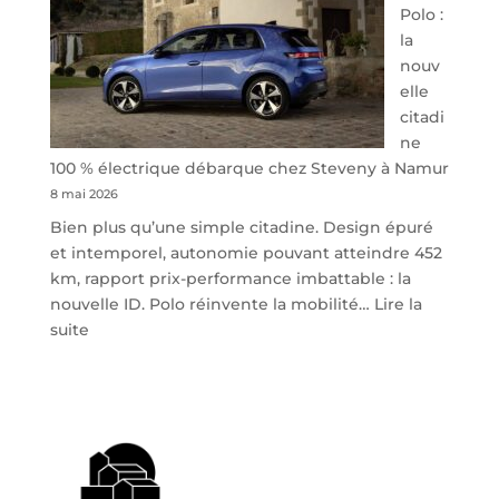
Polo :
la
nouv
elle
citadi
ne
100 % électrique débarque chez Steveny à Namur
8 mai 2026
Bien plus qu’une simple citadine. Design épuré
et intemporel, autonomie pouvant atteindre 452
km, rapport prix-performance imbattable : la
nouvelle ID. Polo réinvente la mobilité…
Lire la
:
suite
Volkswagen
ID.
Polo
:
la
nouvelle