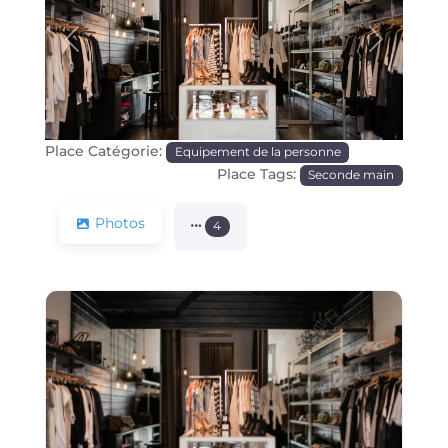
Précédente
Prochain
Place Catégorie:
Equipement de la personne
Place Tags:
Seconde main
Photos
4