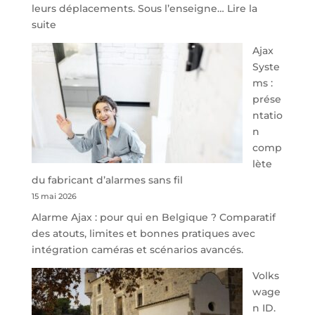
leurs déplacements. Sous l’enseigne…
Lire la
:
suite
À
Ajax
40
Syste
minutes
ms :
de
prése
Namur,
ntatio
Steveny
n
Park
comp
redessine
lète
l’offre
du fabricant d’alarmes sans fil
de
15 mai 2026
parking
Alarme Ajax : pour qui en Belgique ? Comparatif
sécurisé
des atouts, limites et bonnes pratiques avec
à
intégration caméras et scénarios avancés.
l’aéroport
de
Volks
Charleroi
wage
n ID.