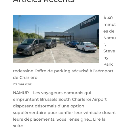
À 40
minut
es de
Namu
r,
Steve
ny
Park
redessine l’offre de parking sécurisé à l’aéroport
de Charleroi
20 mai 2026
NAMUR – Les voyageurs namurois qui
empruntent Brussels South Charleroi Airport
disposent désormais d’une option
supplémentaire pour confier leur véhicule durant
leurs déplacements. Sous l’enseigne…
Lire la
:
suite