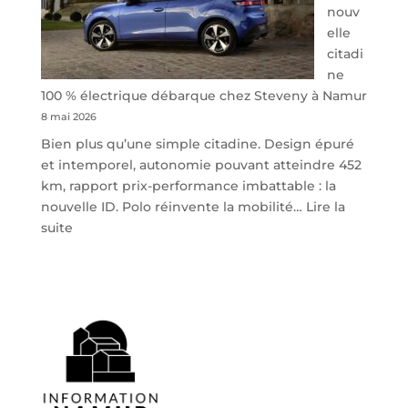
nouv
elle
citadi
ne
100 % électrique débarque chez Steveny à Namur
8 mai 2026
Bien plus qu’une simple citadine. Design épuré
et intemporel, autonomie pouvant atteindre 452
km, rapport prix-performance imbattable : la
nouvelle ID. Polo réinvente la mobilité…
Lire la
:
suite
Volkswagen
ID.
Polo
:
la
nouvelle
citadine
100