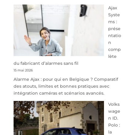
À
Ajax
40
Syste
minutes
ms :
de
prése
Namur,
ntatio
Steveny
n
Park
comp
redessine
lète
l’offre
du fabricant d’alarmes sans fil
de
15 mai 2026
parking
Alarme Ajax : pour qui en Belgique ? Comparatif
sécurisé
des atouts, limites et bonnes pratiques avec
à
intégration caméras et scénarios avancés.
l’aéroport
de
Volks
Charleroi
wage
n ID.
Polo :
la