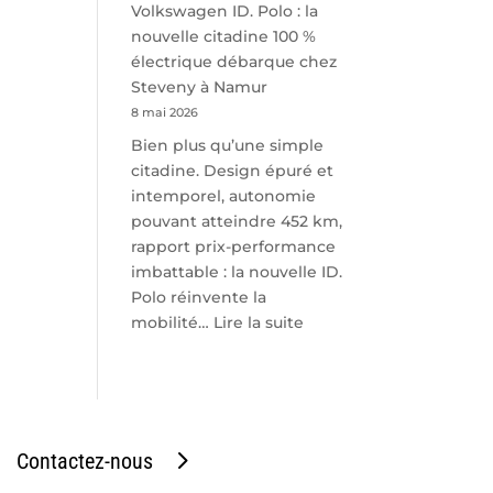
Volkswagen ID. Polo : la
nouvelle citadine 100 %
électrique débarque chez
Steveny à Namur
8 mai 2026
Bien plus qu’une simple
citadine. Design épuré et
intemporel, autonomie
pouvant atteindre 452 km,
rapport prix-performance
imbattable : la nouvelle ID.
Polo réinvente la
:
mobilité…
Lire la suite
Volkswagen
ID.
Polo
:
la
Contactez-nous
nouvelle