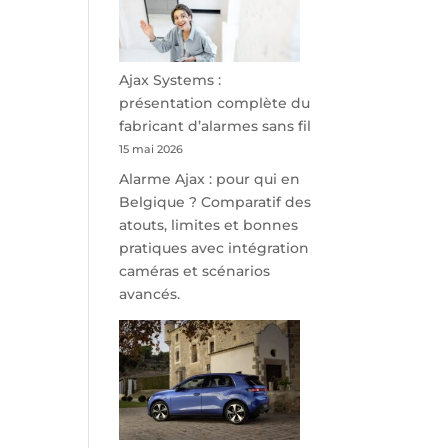
minutes
de
Namur,
Steveny
Ajax Systems :
Park
présentation complète du
redessine
fabricant d’alarmes sans fil
l’offre
15 mai 2026
de
Alarme Ajax : pour qui en
parking
Belgique ? Comparatif des
sécurisé
atouts, limites et bonnes
à
pratiques avec intégration
l’aéroport
caméras et scénarios
de
avancés.
Charleroi