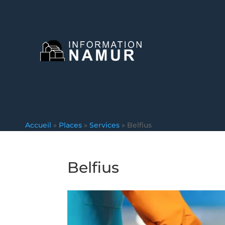
Accueil
»
Places
»
Services
»
Belfius
Belfius