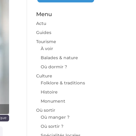
Menu
Actu
Guides
Tourisme
À voir
chaine
Balades & nature
Où dormir ?
Culture
Folklore & traditions
Histoire
Monument
Où sortir
Où manger ?
que
Où sortir ?
Spécialités locales