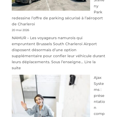
ny
Park
redessine l’offre de parking sécurisé à l’aéroport
de Charleroi
20 mai 2026
NAMUR – Les voyageurs namurois qui
empruntent Brussels South Charleroi Airport
disposent désormais d’une option
supplémentaire pour confier leur véhicule durant
leurs déplacements. Sous l’enseigne…
Lire la
:
suite
À
Ajax
40
Syste
minutes
ms :
de
prése
Namur,
ntatio
Steveny
n
Park
comp
redessine