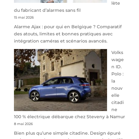
lète
l’offre
du fabricant d’alarmes sans fil
de
15 mai 2026
parking
Alarme Ajax : pour qui en Belgique ? Comparatif
sécurisé
des atouts, limites et bonnes pratiques avec
à
intégration caméras et scénarios avancés.
l’aéroport
de
Volks
Charleroi
wage
n ID.
Polo :
la
nouv
elle
citadi
ne
100 % électrique débarque chez Steveny à Namur
8 mai 2026
Bien plus qu’une simple citadine. Design épuré