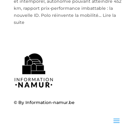
et intemporel, autonomie pouvant atteindre 452
km, rapport prix-performance imbattable : la
nouvelle ID. Polo réinvente la mobilité…
Lire la
:
suite
Volkswagen
ID.
Polo
:
la
nouvelle
citadine
100
%
électrique
débarque
© By
Information-namur.be
chez
Steveny
à
Namur