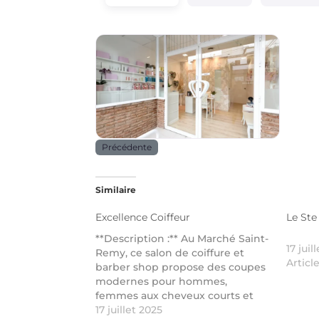
Beauté _ santé
Précédente
Similaire
Excellence Coiffeur
Le St
**Description :** Au Marché Saint-
17 juil
Remy, ce salon de coiffure et
Articl
barber shop propose des coupes
modernes pour hommes,
femmes aux cheveux courts et
enfants. Outre les coiffures,
17 juillet 2025