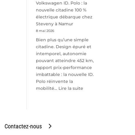
Volkswagen ID. Polo : la
nouvelle citadine 100 %
électrique débarque chez
Steveny à Namur
8 mai 2026
Bien plus qu’une simple
citadine. Design épuré et
intemporel, autonomie
pouvant atteindre 452 km,
rapport prix-performance
imbattable : la nouvelle ID.
Polo réinvente la
:
mobilité…
Lire la suite
Volkswagen
ID.
Polo
:
la
Contactez-nous
nouvelle