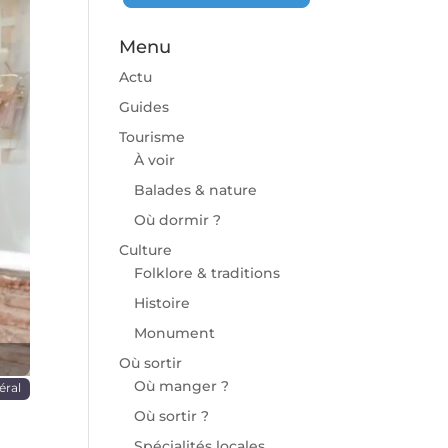
Menu
Actu
Guides
Tourisme
À voir
chaine
Balades & nature
Où dormir ?
Culture
Folklore & traditions
Histoire
Monument
Où sortir
Où manger ?
éral
Où sortir ?
Spécialités locales