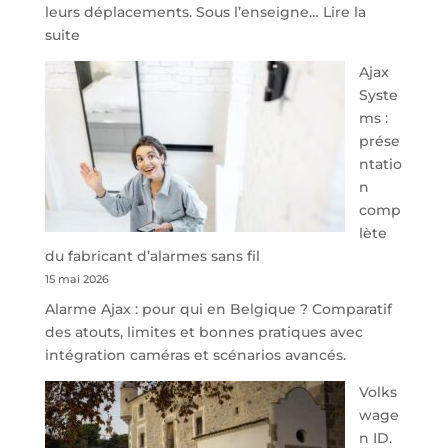
leurs déplacements. Sous l’enseigne…
Lire la
:
suite
À
Ajax
40
Syste
minutes
ms :
de
prése
Namur,
ntatio
Steveny
n
Park
comp
redessine
lète
l’offre
du fabricant d’alarmes sans fil
de
15 mai 2026
parking
Alarme Ajax : pour qui en Belgique ? Comparatif
sécurisé
des atouts, limites et bonnes pratiques avec
à
intégration caméras et scénarios avancés.
l’aéroport
de
Volks
Charleroi
wage
n ID.