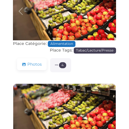
Précédente
Prochain
Place Catégorie:
Alimentation
Place Tags:
Tabac/Lecture/Presse
Photos
4