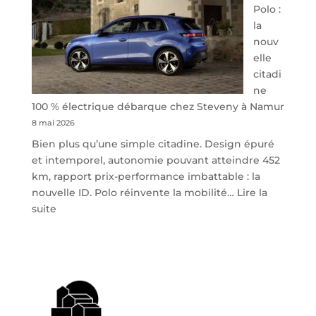
Polo :
la
nouv
elle
citadi
ne
100 % électrique débarque chez Steveny à Namur
8 mai 2026
Bien plus qu’une simple citadine. Design épuré
et intemporel, autonomie pouvant atteindre 452
km, rapport prix-performance imbattable : la
nouvelle ID. Polo réinvente la mobilité…
Lire la
:
suite
Volkswagen
ID.
Polo
:
la
nouvelle