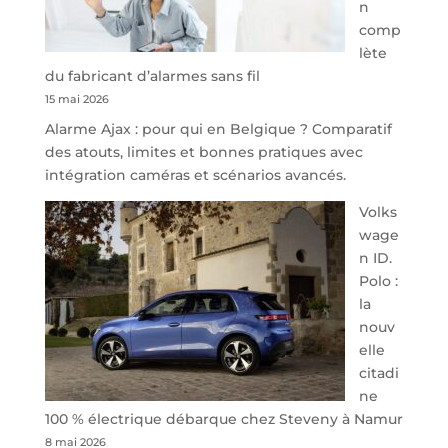
n
Park
comp
redessine
lète
l’offre
du fabricant d’alarmes sans fil
de
15 mai 2026
parking
Alarme Ajax : pour qui en Belgique ? Comparatif
sécurisé
des atouts, limites et bonnes pratiques avec
à
intégration caméras et scénarios avancés.
l’aéroport
de
Volks
Charleroi
wage
n ID.
Polo :
la
nouv
elle
citadi
ne
100 % électrique débarque chez Steveny à Namur
8 mai 2026