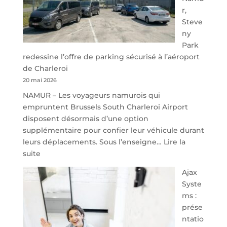
r,
Steve
ny
Park
redessine l’offre de parking sécurisé à l’aéroport
de Charleroi
20 mai 2026
NAMUR – Les voyageurs namurois qui
empruntent Brussels South Charleroi Airport
disposent désormais d’une option
supplémentaire pour confier leur véhicule durant
leurs déplacements. Sous l’enseigne…
Lire la
:
suite
À
Ajax
40
Syste
minutes
ms :
de
prése
Namur,
ntatio
Steveny