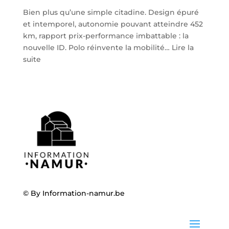
Bien plus qu’une simple citadine. Design épuré
et intemporel, autonomie pouvant atteindre 452
km, rapport prix-performance imbattable : la
nouvelle ID. Polo réinvente la mobilité…
Lire la
:
suite
Volkswagen
ID.
Polo
:
la
nouvelle
citadine
100
%
électrique
débarque
© By
Information-namur.be
chez
Steveny
à