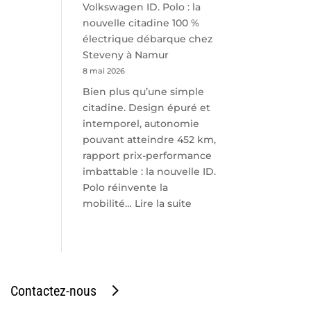
Volkswagen ID. Polo : la
nouvelle citadine 100 %
électrique débarque chez
Steveny à Namur
8 mai 2026
Bien plus qu’une simple
citadine. Design épuré et
intemporel, autonomie
pouvant atteindre 452 km,
rapport prix-performance
imbattable : la nouvelle ID.
Polo réinvente la
:
mobilité…
Lire la suite
Volkswagen
ID.
Polo
:
la
Contactez-nous
nouvelle