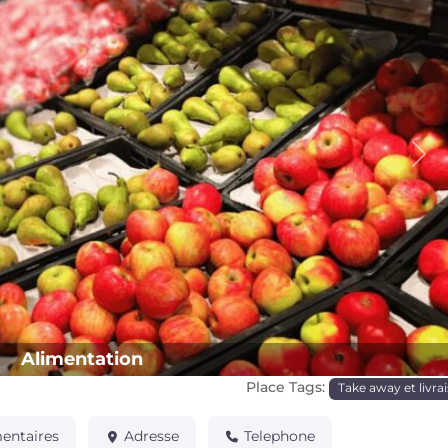
Pro
Alimentation
Place Tags:
Take away et livra
ntaires
Adresse
Telephone