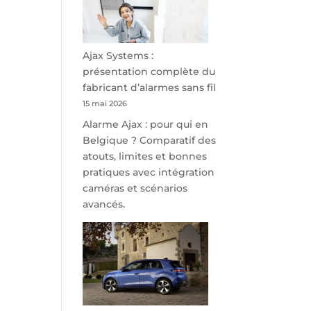
minutes
de
Namur,
Steveny
Ajax Systems :
Park
présentation complète du
redessine
fabricant d’alarmes sans fil
l’offre
15 mai 2026
de
Alarme Ajax : pour qui en
parking
Belgique ? Comparatif des
sécurisé
atouts, limites et bonnes
à
pratiques avec intégration
l’aéroport
caméras et scénarios
de
avancés.
Charleroi