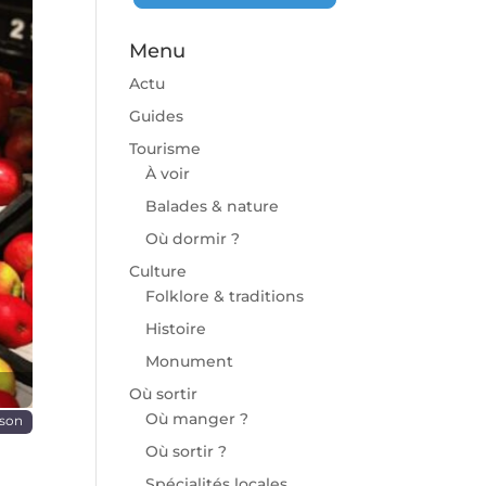
Menu
Actu
Guides
Tourisme
À voir
chaine
Balades & nature
Où dormir ?
Culture
Folklore & traditions
Histoire
Monument
Où sortir
Où manger ?
ison
Où sortir ?
Spécialités locales