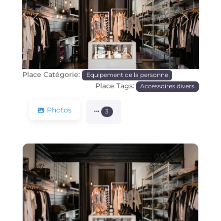
Précédente
Prochain
Place Catégorie:
Equipement de la personne
Place Tags:
Accessoires divers
Photos
3