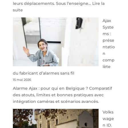
leurs déplacements. Sous l’enseigne…
Lire la
:
suite
À
Ajax
40
Syste
minutes
ms :
de
prése
Namur,
ntatio
Steveny
n
Park
comp
redessine
lète
l’offre
du fabricant d’alarmes sans fil
de
15 mai 2026
parking
Alarme Ajax : pour qui en Belgique ? Comparatif
sécurisé
des atouts, limites et bonnes pratiques avec
à
intégration caméras et scénarios avancés.
l’aéroport
de
Volks
Charleroi
wage
n ID.