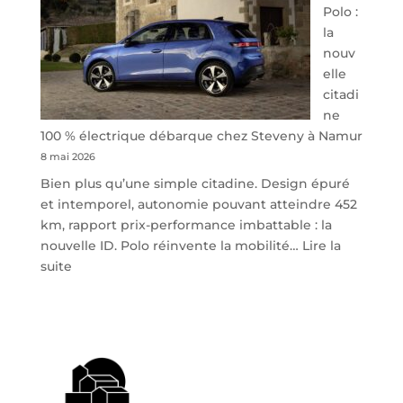
Polo :
la
nouv
elle
citadi
ne
100 % électrique débarque chez Steveny à Namur
8 mai 2026
Bien plus qu’une simple citadine. Design épuré
et intemporel, autonomie pouvant atteindre 452
km, rapport prix-performance imbattable : la
nouvelle ID. Polo réinvente la mobilité…
Lire la
:
suite
Volkswagen
ID.
Polo
:
la
nouvelle