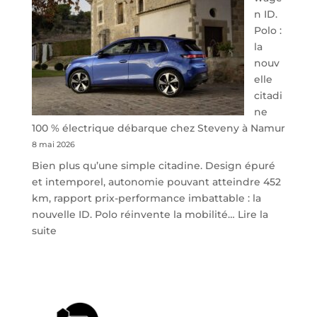
n ID.
Polo :
la
nouv
elle
citadi
ne
100 % électrique débarque chez Steveny à Namur
8 mai 2026
Bien plus qu’une simple citadine. Design épuré
et intemporel, autonomie pouvant atteindre 452
km, rapport prix-performance imbattable : la
nouvelle ID. Polo réinvente la mobilité…
Lire la
:
suite
Volkswagen
ID.
Polo
:
la