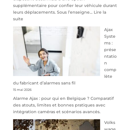
supplémentaire pour confier leur véhicule durant
leurs déplacements. Sous l’enseigne…
Lire la
:
suite
À
Ajax
40
Syste
minutes
ms :
de
prése
Namur,
ntatio
Steveny
n
Park
comp
redessine
lète
l’offre
du fabricant d’alarmes sans fil
de
15 mai 2026
parking
Alarme Ajax : pour qui en Belgique ? Comparatif
sécurisé
des atouts, limites et bonnes pratiques avec
à
intégration caméras et scénarios avancés.
l’aéroport
de
Volks
Charleroi
wage