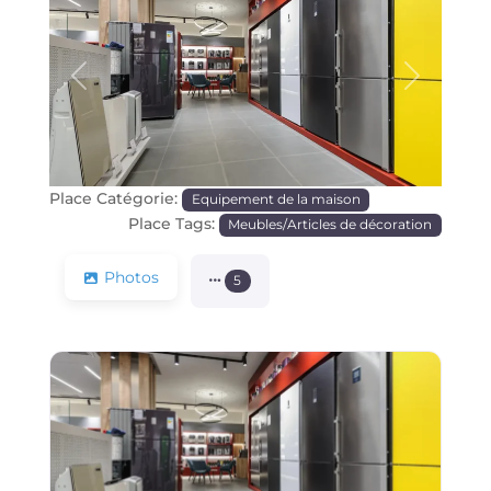
Précédente
Prochain
Place Catégorie:
Equipement de la maison
Place Tags:
Meubles/Articles de décoration
Photos
5