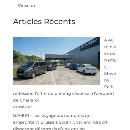
S’inscrire
Articles Récents
À 40
minut
es de
Namu
r,
Steve
ny
Park
redessine l’offre de parking sécurisé à l’aéroport
de Charleroi
20 mai 2026
NAMUR – Les voyageurs namurois qui
empruntent Brussels South Charleroi Airport
disposent désormais d’une option