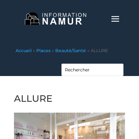
Accueil
»
Places
»
Beauté/Santé
»
ALLURE
ALLURE