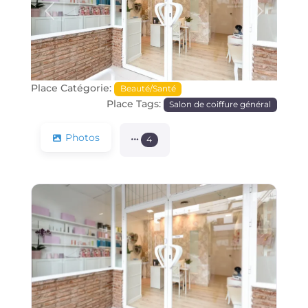
Précédente
Prochain
Place Catégorie:
Beauté/Santé
Place Tags:
Salon de coiffure général
Photos
4