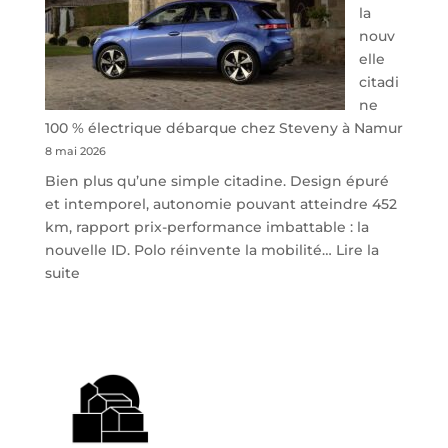
la
nouv
elle
citadi
ne
100 % électrique débarque chez Steveny à Namur
8 mai 2026
Bien plus qu’une simple citadine. Design épuré
et intemporel, autonomie pouvant atteindre 452
km, rapport prix-performance imbattable : la
nouvelle ID. Polo réinvente la mobilité…
Lire la
:
suite
Volkswagen
ID.
Polo
:
la
nouvelle
citadine