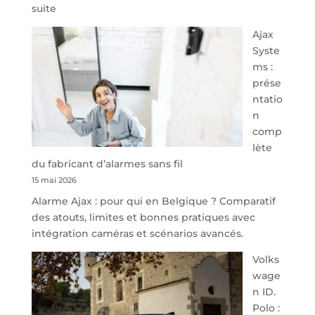
:
suite
À
Ajax
40
Syste
minutes
ms :
de
prése
Namur,
ntatio
Steveny
n
Park
comp
redessine
lète
l’offre
du fabricant d’alarmes sans fil
de
15 mai 2026
parking
Alarme Ajax : pour qui en Belgique ? Comparatif
sécurisé
des atouts, limites et bonnes pratiques avec
à
intégration caméras et scénarios avancés.
l’aéroport
de
Volks
Charleroi
wage
n ID.
Polo :