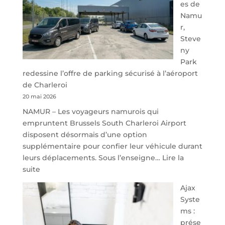
es de
Namu
r,
Steve
ny
Park
redessine l’offre de parking sécurisé à l’aéroport
de Charleroi
20 mai 2026
NAMUR – Les voyageurs namurois qui
empruntent Brussels South Charleroi Airport
disposent désormais d’une option
supplémentaire pour confier leur véhicule durant
leurs déplacements. Sous l’enseigne…
Lire la
:
suite
À
Ajax
40
Syste
minutes
ms :
de
prése