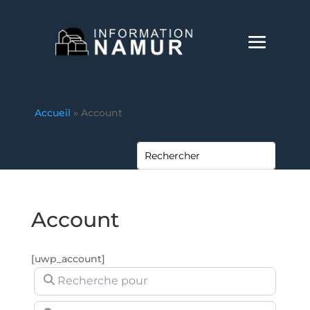
Accueil
»
Account
Account
[uwp_account]
Recherche pour
Près de