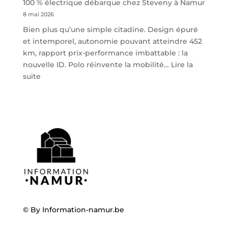
100 % électrique débarque chez Steveny à Namur
8 mai 2026
Bien plus qu’une simple citadine. Design épuré
et intemporel, autonomie pouvant atteindre 452
km, rapport prix-performance imbattable : la
nouvelle ID. Polo réinvente la mobilité…
Lire la
:
suite
Volkswagen
ID.
Polo
:
la
nouvelle
citadine
100
%
électrique
débarque
© By
Information-namur.be
chez