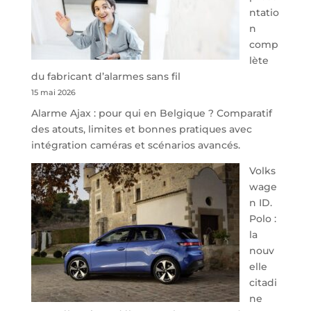
Namur,
ntatio
Steveny
n
Park
comp
redessine
lète
l’offre
du fabricant d’alarmes sans fil
de
15 mai 2026
parking
Alarme Ajax : pour qui en Belgique ? Comparatif
sécurisé
des atouts, limites et bonnes pratiques avec
à
intégration caméras et scénarios avancés.
l’aéroport
de
Volks
Charleroi
wage
n ID.
Polo :
la
nouv
elle
citadi
ne