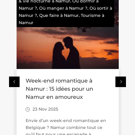
,
& vie nocturne à Namur
Où dormir à
tra
,
,
Namur ?
Où manger à Namur ?
Où sortir à
nam
,
,
Namur ?
Que faire à Namur
Tourisme à
à N
Namur
Week-end romantique à
Namur : 15 idées pour un
t
Namur en amoureux
23 Nov 2025
Envie d’un week-end romantique en
Belgique ? Namur combine tout ce
qu’il faut pour une escapade à...