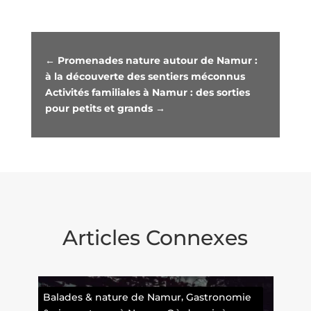
←
Promenades nature autour de Namur :
à la découverte des sentiers méconnus
Activités familiales à Namur : des sorties
pour petits et grands
→
Articles Connexes
,
Balades & nature de Namur
Gastronomie
Cul