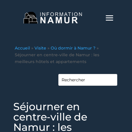
Accueil
»
Visite
»
Où dormir à Namur ?
»
Séjourner en centre‑ville de Namur : les
meilleurs hôtels et appartements
Séjourner en
centre‑ville de
Namur : les