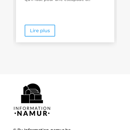
Lire plus
© By
Information-namur.be